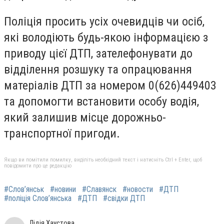
Поліція просить усіх очевидців чи осіб,
які володіють будь-якою інформацією з
приводу цієї ДТП, зателефонувати до
відділення розшуку та опрацювання
матеріалів ДТП за номером 0(626)449403
та допомогти встановити особу водія,
який залишив місце дорожньо-
транспортної пригоди.
Якщо ви помітили помилку, виділіть необхідний текст і натисніть Ctrl + Enter, щоб
повідомити про це редакцію
#Слов’янськ
#новини
#Славянск
#новости
#ДТП
#поліція Слов’янська
#ДТП
#свідки ДТП
Лідія Хаустова