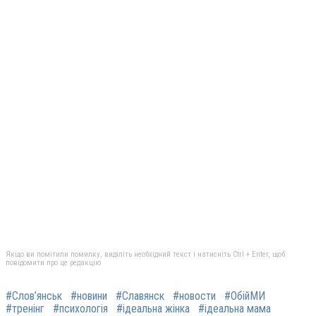
Якщо ви помітили помилку, виділіть необхідний текст і натисніть Ctrl + Enter, щоб
повідомити про це редакцію
#Слов’янськ
#новини
#Славянск
#новости
#ОбійМИ
#тренінг
#психологія
#ідеальна жінка
#ідеальна мама