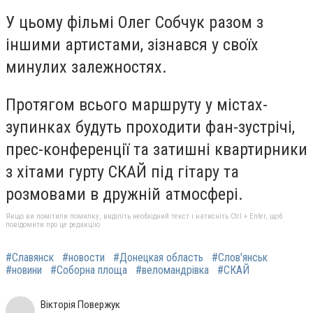
У цьому фільмі Олег Собчук разом з
іншими артистами, зізнався у своїх
минулих залежностях.
Протягом всього маршруту у містах-
зупинках будуть проходити фан-зустрічі,
прес-конференції та затишні квартирники
з хітами гурту СКАЙ під гітару та
розмовами в дружній атмосфері.
Якщо ви помітили помилку, виділіть необхідний текст і натисніть Ctrl + Enter, щоб
повідомити про це редакцію
#Славянск
#новости
#Донецкая область
#Слов'янськ
#новини
#Соборна площа
#веломандрівка
#СКАЙ
Вікторія Повержук