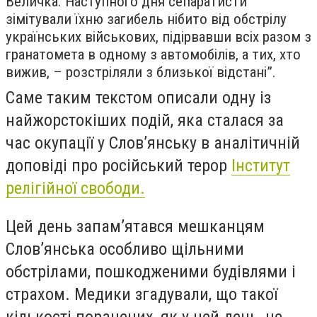
Величка. Наступного дня сепаратисти
зімітували їхню загибель нібито від обстрілу
українських військових, підірвавши всіх разом з
гранатомета в одному з автомобілів, а тих, хто
вижив, – розстріляли з близької відстані”.
Саме таким текстом описали одну із
найжорстокіших подій, яка сталася за
час окупації у Слов’янську в аналітичній
доповіді про російський терор
Інститут
релігійної свободи.
Цей день запам’ятався мешканцям
Слов’янська особливо щільними
обстрілами, пошкодженими будівлями і
страхом. Медики згадували, що такої
кількості поранених, як у цей день, не