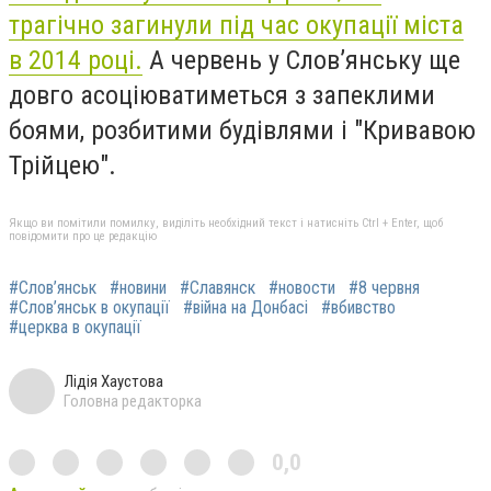
трагічно загинули під час окупації міста
в 2014 році.
А червень у Слов’янську ще
довго асоціюватиметься з запеклими
боями, розбитими будівлями і "Кривавою
Трійцею".
Якщо ви помітили помилку, виділіть необхідний текст і натисніть Ctrl + Enter, щоб
повідомити про це редакцію
#Слов’янськ
#новини
#Славянск
#новости
#8 червня
#Слов’янськ в окупації
#війна на Донбасі
#вбивство
#церква в окупації
Лідія Хаустова
Головна редакторка
0,0