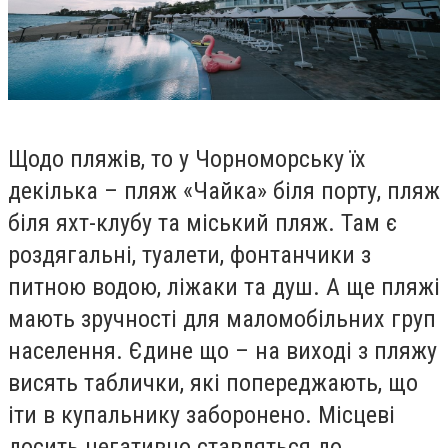
Щодо пляжів, то у Чорноморську їх
декілька – пляж «Чайка» біля порту, пляж
біля яхт-клубу та міський пляж. Там є
роздягальні, туалети, фонтанчики з
питною водою, ліжаки та душ. А ще пляжі
мають зручності для маломобільних груп
населення. Єдине що – на виході з пляжу
висять таблички, які попереджають, що
іти в купальнику заборонено. Місцеві
досить негативно ставляться до