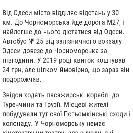
Від Одеси місто відділяє відстань у 30
км. До Чорноморська йде дорога М27, і
найлегше до нього дістатися від Одеси.
Автобус № 25 від залізничного вокзалу
Одеси
довезе до Чорноморська за
півгодини.
У 2019 році квиток коштував
24 грн, але цілком ймовірно, що зараз він
подорожчав.
Звідси ходять пасажирські кораблі до
Туреччини та Грузії. Місцеві
жителі
побудували
тут
свої Потьомкінські сходи і
колонаду.
У Чорноморську
немає