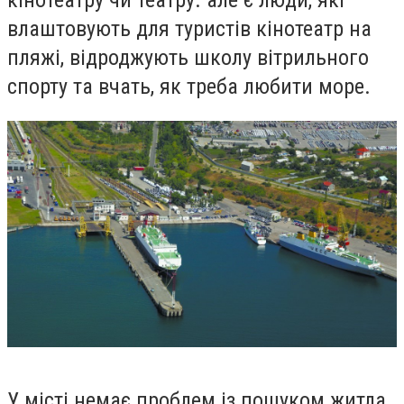
кінотеатру чи театру. але є люди,
які
влаштовують
для туристів
кінотеатр на
пляжі, відроджують школу вітрильного
спорту та вчать, як треба любити
море
.
У місті немає проблем із пошуком житла,