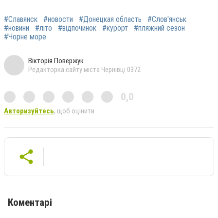
#Славянск
#новости
#Донецкая область
#Слов'янськ
#новини
#літо
#відпочинок
#курорт
#пляжний сезон
#Чорне море
Вікторія Повержук
Редакторка сайту міста Чернівці 0372
0,0
Авторизуйтесь
, щоб оцінити
Коментарі