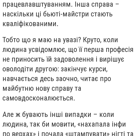
працевлавштуванням. Інша справа –
наскільки ці бьюті-майстри стають
кваліфікованими.
Тобто що я маю на увазі? Круто, коли
людина усвідомлює, що її перша професія
не приносить їй задоволення і вирішує
оволодіти другою: закінчує курси,
навчається десь заочно, читає про
майбутню нову справу та
самовдосконалюється.
Але ж бувають інші випадки – коли
людина, так би мовити, «нахапала інфи
по верхах» і почала «штампувати» нігті та