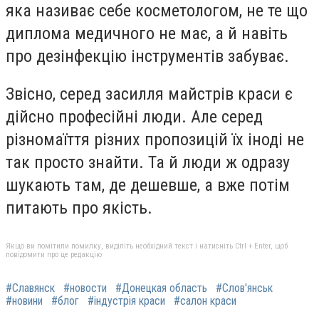
яка називає себе косметологом, не те що
диплома медичного не має, а й навіть
про дезінфекцію інструментів забуває.
Звісно, серед засилля майстрів краси є
дійсно професійні люди. Але серед
різномаїття різних пропозицій їх іноді не
так просто знайти. Та й люди ж одразу
шукають там, де дешевше, а вже потім
питають про якість.
Якщо ви помітили помилку, виділіть необхідний текст і натисніть Ctrl + Enter, щоб
повідомити про це редакцію
#Славянск
#новости
#Донецкая область
#Слов'янськ
#новини
#блог
#індустрія краси
#салон краси