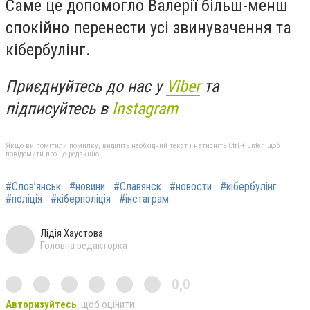
Саме це допомогло Валерії більш-менш
спокійно перенести усі звинувачення та
кібербулінг.
Приєднуйтесь до нас у
Viber
та
підписуйтесь в
Instagram
Якщо ви помітили помилку, виділіть необхідний текст і натисніть Ctrl + Enter, щоб
повідомити про це редакцію
#Слов’янськ
#новини
#Славянск
#новости
#кібербулінг
#поліція
#кіберполіція
#інстаграм
Лідія Хаустова
Головна редакторка
0,0
Авторизуйтесь
, щоб оцінити