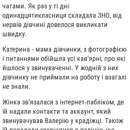
чатами. Як раз у ті дні
одинадцятикласниця складала ЗНО, від
нервів дівчині довелося викликати
швидку.
Катерина - мама дівчинки, з фотографією
і питаннями обійшла усі кав’ярні, про які
йшлося у звинуваченні. У жодній з них
дівчинку не приймали на роботу і взагалі
не знали.
Жінка зв’язалася з інтернет-пабліком, де
їй надали контакти та аккаунт, який
звинувачував Валерію у крадіжці. Також
їй порадили звернутися в поліцію, що