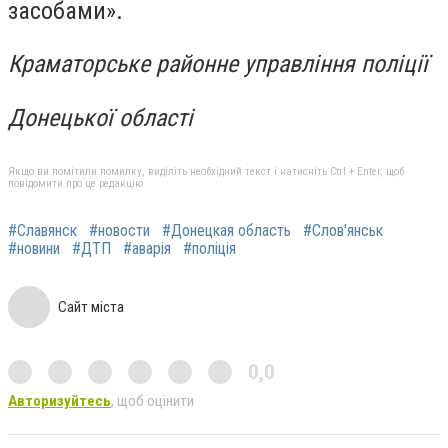
засобами».
Краматорське районне управління поліції
Донецької області
Якщо ви помітили помилку, виділіть необхідний текст і натисніть Ctrl + Enter, щоб
повідомити про це редакцію
#Славянск
#новости
#Донецкая область
#Слов'янськ
#новини
#ДТП
#аварія
#поліція
Сайт міста
0,0
Авторизуйтесь
, щоб оцінити