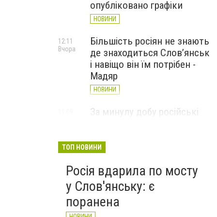
опубліковано графіки
НОВИНИ
Більшість росіян не знають
12:11
Вчора
де знаходиться Слов’янськ
і навіщо він їм потрібен -
Мадяр
НОВИНИ
За минулу добу російські
11:09
Вчора
війська 13 разів атакували
Слов'янськ. Хроніка
великої війни: 6 серпня
ТОП НОВИНИ
НОВИНИ
Росія вдарила по мосту
у Слов'янську: є
поранена
НОВИНИ