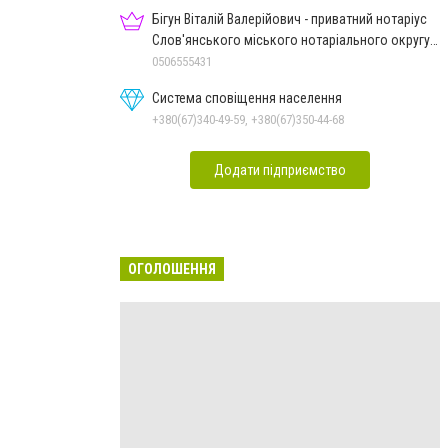
Бігун Віталій Валерійович - приватний нотаріус
Слов'янського міського нотаріального округу
Дон.обл.
0506555431
Система сповіщення населення
+380(67)340-49-59, +380(67)350-44-68
Додати підприємство
ОГОЛОШЕННЯ