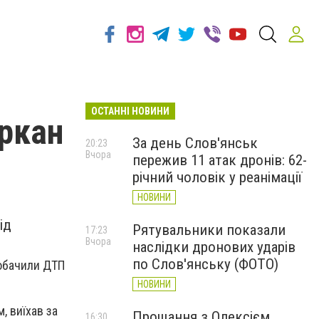
ОСТАННІ НОВИНИ
аркан
За день Слов'янськ
20:23
Вчора
пережив 11 атак дронів: 62-
річний чоловік у реанімації
НОВИНИ
ід
Рятувальники показали
17:23
Вчора
наслідки дронових ударів
по Слов'янську (ФОТО)
побачили ДТП
НОВИНИ
, виїхав за
Прощання з Олексієм
16:30