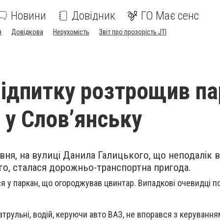
Новини
Довідник
ГО Має сенс
я
Довідкова
Нерухомість
Звіт про прозорість JTI
підпитку розтрощив п
 у Слов’янську
рвня, на вулиці Данила Галицького, що неподалік в
о, сталася дорожньо-транспортна пригода.
ся у паркан, що огороджував цвинтар. Випадкові очевидці 
атрульні, водій, керуючи авто ВАЗ, не впорався з керуванням