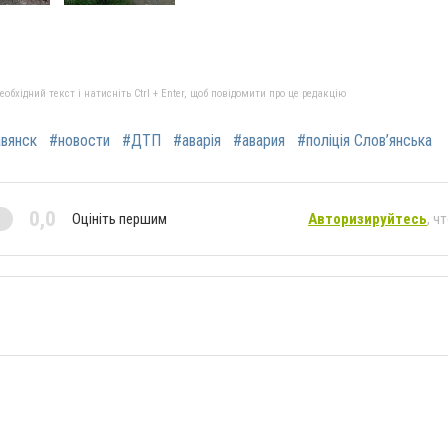
бхідний текст і натисніть Ctrl + Enter, щоб повідомити про це редакцію
вянск
#новости
#ДТП
#аварія
#авария
#поліція Слов’янська
0,0
Оцініть першим
Авторизируйтесь
, ч