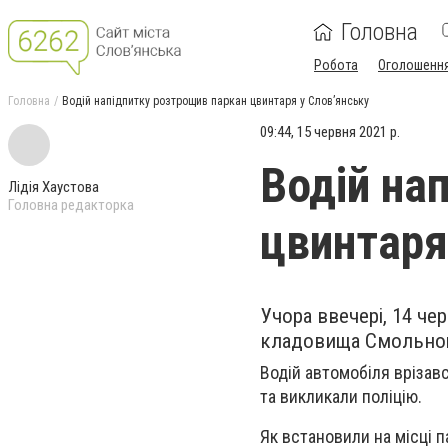
Головна
Робота
Оголошенн
Головна
Водій напідпитку розтрощив паркан цвинтаря у Слов’янську
09:44, 15 червня 2021 р.
Водій на
Лідія Хаустова
Головна редакторка
цвинтаря
Учора ввечері, 14 че
кладовища Смольног
Водій автомобіля врізав
та викликали поліцію.
Як встановили на місці п