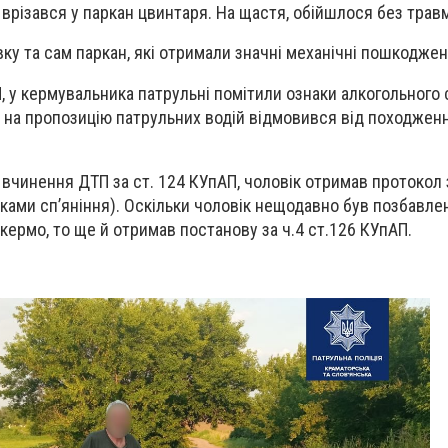
 врізався у паркан цвинтаря. На щастя, обійшлося без трав
ку та сам паркан, які отримали значні механічні пошкоджен
 у кермувальника патрульні помітили ознаки алкогольного с
в на пропозицію патрульних водій відмовився від походжен
 вчинення ДТП за ст. 124 КУпАП, чоловік отримав протокол 
ками сп’яніння). Оскільки чоловік нещодавно був позбавле
 кермо, то ще й отримав постанову за ч.4 ст.126 КУпАП.