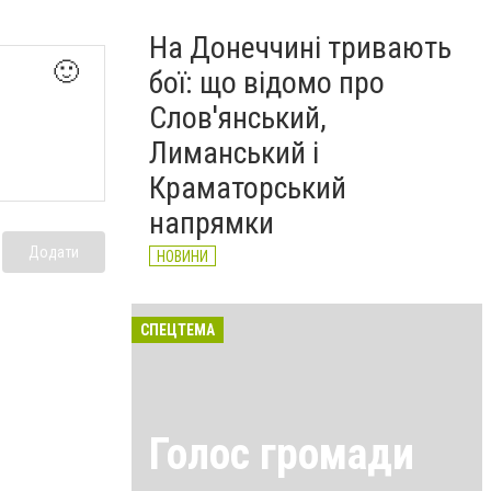
На Донеччині тривають
🙂
бої: що відомо про
Слов'янський,
Лиманський і
Краматорський
напрямки
Додати
НОВИНИ
СПЕЦТЕМА
Голос громади