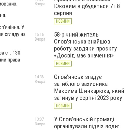
мованих.
Вчора
Юковим відбудеться 7 і 8
серпня
ня.
НОВИНИ
п’яніння. У
ня огляду на
58-річний житель
15:16
Вчора
Слов'янська знайшов
роботу завдяки проєкту
за ст. 130
«Досвід має значення»
ний права
НОВИНИ
Слов’янськ згадує
14:36
Вчора
загиблого захисника
Максима Шинкарюка, який
загинув у серпні 2023 року
НОВИНИ
У Слов'янській громаді
13:07
Вчора
організували підвіз води: