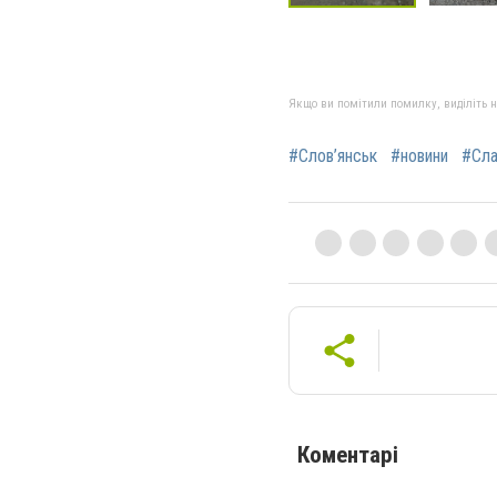
Якщо ви помітили помилку, виділіть нео
#Слов’янськ
#новини
#Сла
Коментарі