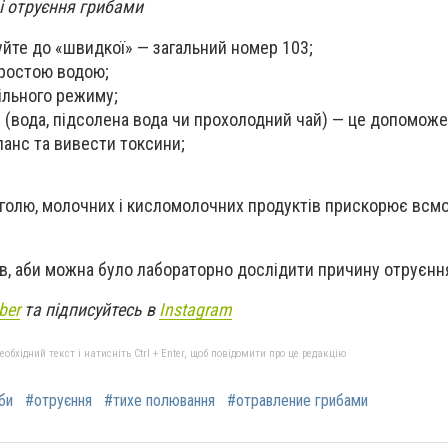
і отруєння грибами
йте до «швидкої» — загальний номер 103;
ростою водою;
ільного режиму;
и (вода, підсолена вода чи прохолодний чай) — це допомож
анс та вивести токсини;
голю, молочних і кисломолочних продуктів прискорює
всмо
в, аби можна було лабораторно дослідити причину отруєнн
ber
та підписуйтесь в
Instagram
бхідний текст і натисніть Ctrl + Enter, щоб повідомити про це редакцію
би
#отруєння
#тихе полювання
#отравление грибами