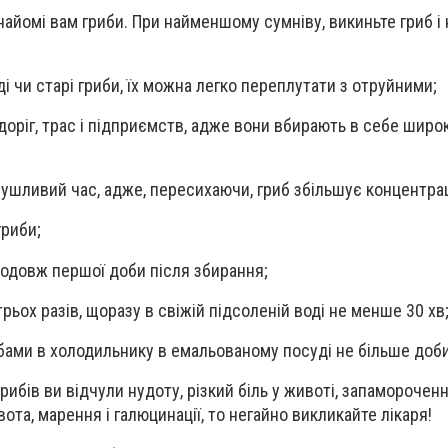
найомі вам гриби. При найменшому сумніву, викиньте гриб і
ді чи старі гриби, їх можна легко переплутати з отруйними;
 доріг, трас і підприємств, адже вони вбирають в себе широ
осушливий час, адже, пересихаючи, гриб збільшує концентра
гриби;
продовж першої доби після збирання;
трьох разів, щоразу в свіжій підсоленій воді не менше 30 хв
рибами в холодильнику в емальованому посуді не більше доби
ибів ви відчули нудоту, різкий біль у животі, запамороченн
ота, марення і галюцинації, то негайно викликайте лікаря!