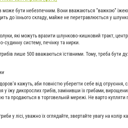
в може бути небезпечним. Вони вважаються "важкою" їжею
одить до їхнього складу, майже не перетравлюється у шлунк
полуки, які можуть вразити шлунково-кишковий тракт, цент
о-судинну систему, печінку та нирки.
в грибів лише 500 вважаються їстівними. Тому, треба бути 
ами
доров‘я кажуть, аби повністю уберегти себе від отруєння, с
я у їжу дикорослих грибів, замінивши їх грибами, вирощен
лю та продаються в торговельній мережі. Не варто купляти 
риби у лісі, уважно їх оглядайте, звертайте увагу на колір 