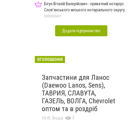
Бігун Віталій Валерійович - приватний нотаріус
Слов'янського міського нотаріального округу
Дон.обл.
0506555431
Додати підприємство
ОГОЛОШЕННЯ
Запчастини для Ланос
(Daewoo Lanos, Sens),
ТАВРИЯ, СЛАВУТА,
ГАЗЕЛЬ, ВОЛГА, Chevrolet
оптом та в роздріб
3
10:41, Вчора