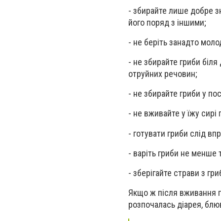
- збирайте лише добре з
його поряд з іншими;
- не беріть занадто моло
- не збирайте гриби біля
отруйних речовин;
- не збирайте гриби у п
- не вживайте у їжу сирі 
- готувати гриби слід в
- варіть гриби не менше 
- зберігайте страви з г
Якщо ж після вживання гр
розпочалась діарея, блюв