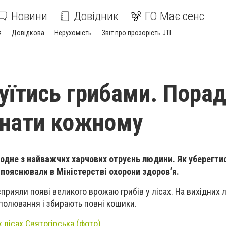
Новини
Довідник
ГО Має сенс
я
Довідкова
Нерухомість
Звіт про прозорість JTI
руїтись грибами. Порад
 знати кожному
 одне з найважчих харчових отруєнь людини. Як уберегтис
пояснювали в Міністерстві охорони здоров’я.
сприяли появі великого врожаю грибів у лісах. На вихідних
полювання і збирають повні кошики.
х лісах Святогірська (фото)