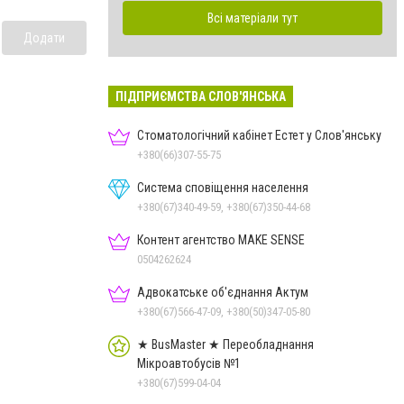
Всі матеріали тут
Додати
ПІДПРИЄМСТВА СЛОВ'ЯНСЬКА
Стоматологічний кабінет Естет у Слов'янську
+380(66)307-55-75
Система сповіщення населення
+380(67)340-49-59, +380(67)350-44-68
Контент агентство MAKE SENSE
0504262624
Адвокатське об'єднання Актум
+380(67)566-47-09, +380(50)347-05-80
★ BusMaster ★ Переобладнання
Мікроавтобусів №1
+380(67)599-04-04