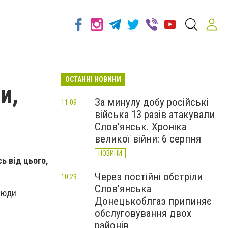
ОСТАННІ НОВИНИ
и,
За минулу добу російські
11:09
війська 13 разів атакували
Слов'янськ. Хроніка
великої війни: 6 серпня
НОВИНИ
ь від цього,
Через постійні обстріли
10:29
Слов’янська
 люди
Донецькоблгаз припиняє
обслуговування двох
районів