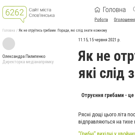
Головна
Робота
Оголошенн
Головна
Як не отруїтись грибами. Поради, які слід знати кожному
11:15, 15 червня 2021 р.
Як не от
Олександра Пилипенко
Директорка медіанапрямку
які слід
Отруєння грибами - це
Рясні дощі цього літа по
відправляються на тихе 
"Грибні" вихідні у хвойни