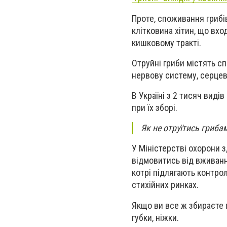
Проте, споживання грибі
клітковина хітин, що вх
кишковому тракті.
Отруйні гриби містять с
нервову систему, серцев
В Україні з 2 тисяч виді
при їх зборі.
Як не отруїтись гриб
У Міністерстві охорони з
відмовитись від вживанн
котрі підлягають контро
стихійних ринках.
Якщо ви все ж збираєте г
губки, ніжки.