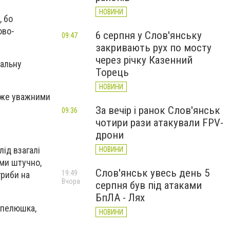
НОВИНИ
, бо
ово-
6 серпня у Слов'янську
09:47
закривають рух по мосту
через річку Казенний
ральну
Торець
НОВИНИ
дуже уважними
За вечір і ранок Слов'янськ
09:36
чотири рази атакували FPV-
дрони
лід взагалі
НОВИНИ
ими штучно,
Слов'янськ увесь день 5
19:49
гриби на
Вчора
серпня був під атаками
БпЛА - Лях
капелюшка,
НОВИНИ