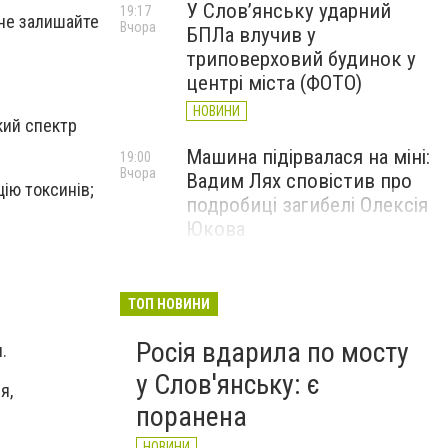
У Слов’янську ударний
19:17
 не залишайте
Вчора
БПЛа влучив у
триповерховий будинок у
центрі міста (ФОТО)
НОВИНИ
кий спектр
Машина підірвалася на міні:
19:00
Вчора
Вадим Лях сповістив про
цію токсинів;
подробиці загибелі Олексія
Юкова
НОВИНИ
У Слов'янську і
17:40
ТОП НОВИНИ
;
Вчора
Краматорську припинено
Росія вдарила по мосту
водопостачання: що
.
сталося
у Слов'янську: є
я,
НОВИНИ
поранена
НОВИНИ