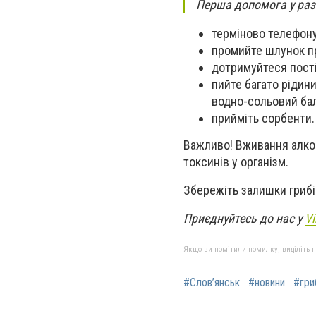
Перша допомога у раз
терміново телефону
промийте шлунок п
дотримуйтеся пост
пийте багато рідин
водно-сольовий бал
прийміть сорбенти.
Важливо! Вживання алко
токсинів у організм.
Збережіть залишки грибі
Приєднуйтесь до нас у
Vi
Якщо ви помітили помилку, виділіть нео
#Слов’янськ
#новини
#гри