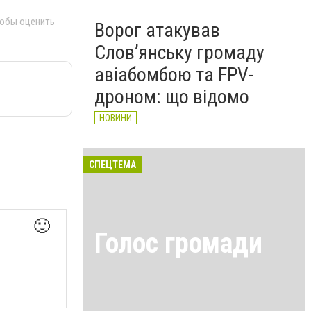
тобы оценить
Ворог атакував
Слов’янську громаду
авіабомбою та FPV-
дроном: що відомо
НОВИНИ
СПЕЦТЕМА
🙂
Голос громади