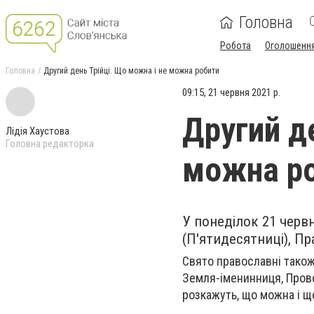
Головна
Робота
Оголошенн
Головна
Другий день Трійці. Що можна і не можна робити
09:15, 21 червня 2021 р.
Другий д
Лідія Хаустова
Головна редакторка
можна р
У понеділок 21 червн
(П'ятидесятниці), П
Свято православні також 
Земля-іменинниця, Прово
розкажуть, що можна і щ