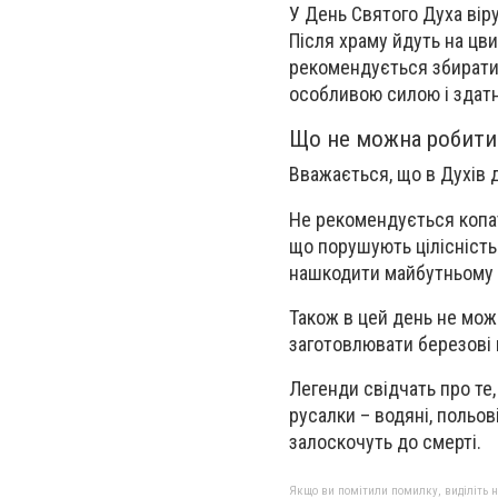
У День Святого Духа вір
Після храму йдуть на цви
рекомендується збирати ц
особливою силою і здатні
Що не можна робити
Вважається, що в Духів д
Не рекомендується копат
що порушують цілісність 
нашкодити майбутньому
Також в цей день не мож
заготовлювати березові 
Легенди свідчать про те
русалки – водяні, польові
залоскочуть до смерті.
Якщо ви помітили помилку, виділіть нео