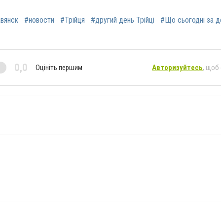
вянск
#новости
#Трійця
#другий день Трійці
#Що сьогодні за д
0,0
Оцініть першим
Авторизуйтесь
, щоб