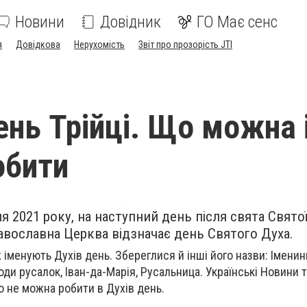
Новини
Довідник
ГО Має сенс
я
Довідкова
Нерухомість
Звіт про прозорість JTI
ень Трійці. Що можна і
обити
я 2021 року, на наступний день після свята Святої
равославна Церква відзначає день Святого Духа.
іменують Духів день. Збереглися й інші його назви: Іменин
ди русалок, Іван-да-Марія, Русальница. Українські Новини 
о не можна робити в Духів день.