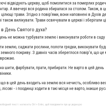
уючі відвідують церкву, щоб помолитися за померлих родичі
нтар. А ввечері вся родина збиралася за столом. Також, в 
ілющі трави. Згідно з повір’ями, вони наповнені в Духів д
 також вилікувати. Трави освячували в церкві і зберігали ці
 в День Святого духа?
ень не можна турбувати землю і виконувати роботи в саду і
и землю, саджати рослини, полоти грядки, виконувати будь
земного покриву. З давніх часів збереглося повір'я, що це
 врожаю.
на шити, фарбувати, прати, прибирати. Не варто в цей день
віники.
, що в цей день входить на землю вся нечисть, особливо в
, лісові - і поодинці ходити в такі місця не варто, інакше ру
бхідний текст і натисніть Ctrl + Enter, щоб повідомити про це редакцію