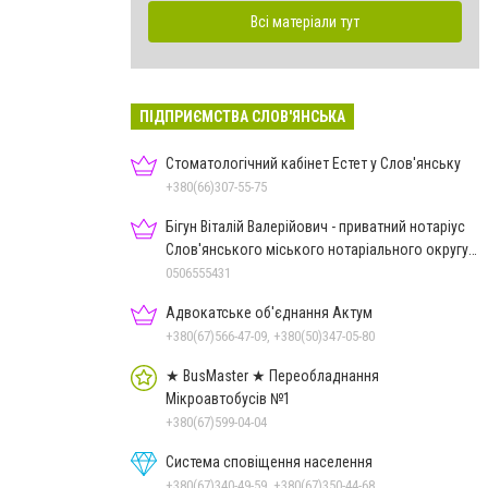
Всі матеріали тут
ПІДПРИЄМСТВА СЛОВ'ЯНСЬКА
Стоматологічний кабінет Естет у Слов'янську
+380(66)307-55-75
Бігун Віталій Валерійович - приватний нотаріус
Слов'янського міського нотаріального округу
Дон.обл.
0506555431
Адвокатське об'єднання Актум
+380(67)566-47-09, +380(50)347-05-80
★ BusMaster ★ Переобладнання
Мікроавтобусів №1
+380(67)599-04-04
Система сповіщення населення
+380(67)340-49-59, +380(67)350-44-68