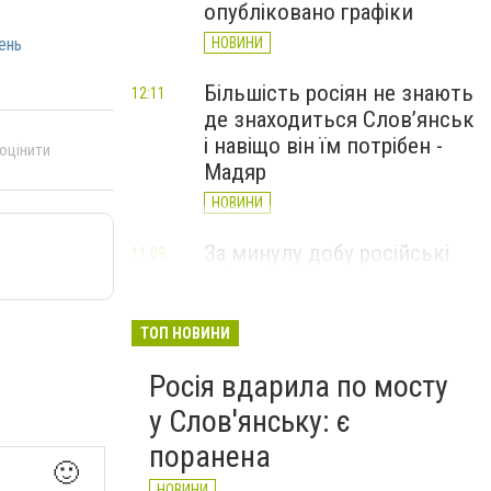
опубліковано графіки
НОВИНИ
ень
Більшість росіян не знають
12:11
де знаходиться Слов’янськ
і навіщо він їм потрібен -
 оцінити
Мадяр
НОВИНИ
За минулу добу російські
11:09
війська 13 разів атакували
Слов'янськ. Хроніка
великої війни: 6 серпня
ТОП НОВИНИ
НОВИНИ
Росія вдарила по мосту
у Слов'янську: є
поранена
🙂
НОВИНИ