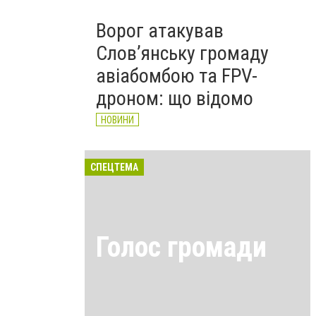
Ворог атакував
Слов’янську громаду
авіабомбою та FPV-
дроном: що відомо
НОВИНИ
СПЕЦТЕМА
Голос громади