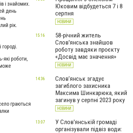
в і знайомих.
Юковим відбудеться 7 і 8
цей день
серпня
ень
НОВИНИ
лий рік.
58-річний житель
15:16
Слов'янська знайшов
 городі.
роботу завдяки проєкту
«Досвід має значення»
-які роботи,
 може
НОВИНИ
Слов’янськ згадує
14:36
загиблого захисника
Максима Шинкарюка, який
загинув у серпні 2023 року
есело граються
НОВИНИ
салки
У Слов'янській громаді
13:07
організували підвіз води: