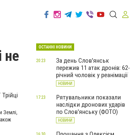
ОСТАННІ НОВИНИ
 не
За день Слов'янськ
20:23
пережив 11 атак дронів: 62-
річний чоловік у реанімації
НОВИНИ
 Трійці
Рятувальники показали
17:23
наслідки дронових ударів
по Слов'янську (ФОТО)
и Землі,
також
НОВИНИ
Прощання з Олексієм
16:30