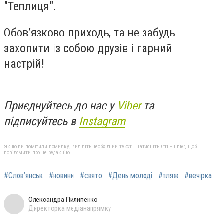
"Теплиця".
Обов’язково приходь, та не забудь
захопити із собою друзів і гарний
настрій!
Приєднуйтесь до нас у
Viber
та
підписуйтесь в
Instagram
Якщо ви помітили помилку, виділіть необхідний текст і натисніть Ctrl + Enter, щоб
повідомити про це редакцію
#Слов’янськ
#новини
#свято
#День молоді
#пляж
#вечірка
Олександра Пилипенко
Директорка медіанапрямку