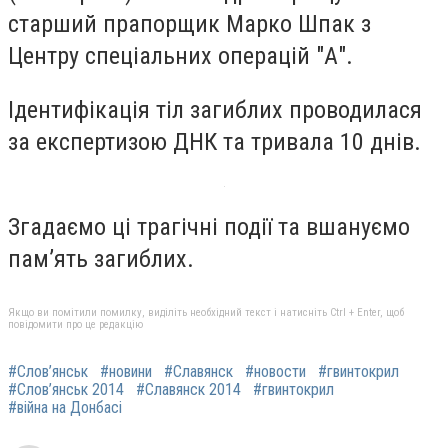
старший прапорщик Марко Шпак з
Центру спеціальних операцій "А".
Ідентифікація тіл загиблих проводилася
за експертизою ДНК та тривала 10 днів.
Згадаємо ці трагічні події та вшануємо
пам’ять загиблих.
Якщо ви помітили помилку, виділіть необхідний текст і натисніть Ctrl + Enter, щоб
повідомити про це редакцію
#Слов’янськ
#новини
#Славянск
#новости
#гвинтокрил
#Слов’янськ 2014
#Славянск 2014
#гвинтокрил
#війна на Донбасі