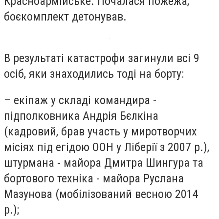
Красноармійське. Почалася пожежа,
боєкомплект детонував.
В результаті катастрофи загинули всі 9
осіб, яки знаходились тоді на борту:
– екіпаж у складі командира -
підполковника Андрія Бєлкіна
(кадровий, брав участь у миротворчих
місіях під егідою ООН у Ліберії з 2007 р.),
штурмана - майора Дмитра Шингура та
бортового техніка - майора Руслана
Мазунова (мобілізований весною 2014
р.);