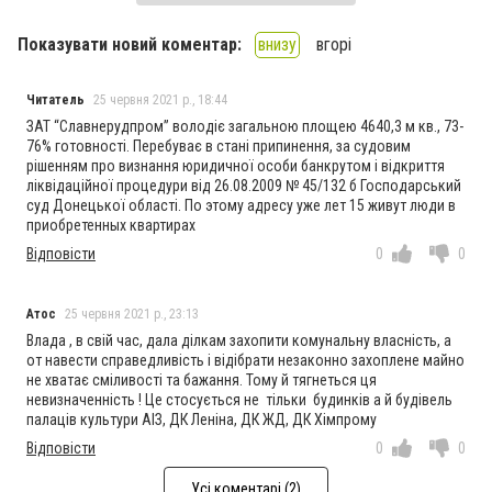
Показувати новий коментар:
внизу
вгорі
Читатель
25 червня 2021 р., 18:44
ЗАТ “Славнерудпром” володіє загальною площею 4640,3 м кв., 73-
76% готовності. Перебуває в стані припинення, за судовим
рішенням про визнання юридичної особи банкрутом і відкриття
ліквідаційної процедури від 26.08.2009 № 45/132 б Господарський
суд Донецької області. По этому адресу уже лет 15 живут люди в
приобретенных квартирах
Відповісти
0
0
Атос
25 червня 2021 р., 23:13
Влада , в свій час, дала ділкам захопити комунальну власність, а
от навести справедливість і відібрати незаконно захоплене майно
не хватає сміливості та бажання. Тому й тягнеться ця
невизначенність ! Це стосується не тільки будинків а й будівель
палаців культури АІЗ, ДК Леніна, ДК ЖД, ДК Хімпрому
Відповісти
0
0
Усі коментарі (2)