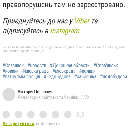
правопорушень там не зареєстровано.
Приєднуйтесь до нас у
Viber
та
підписуйтесь в
Instagram
Якщо ви помітили помилку, виділіть необхідний текст і натисніть Ctrl + Enter, щоб
повідомити про це редакцію
#Славянск
#новости
#Донецкая область
#Слов'янськ
#новини
#міська рада
#міськрада
#поліція
#патрульна поліція
#недобудова
#заброшка
#недобудови
Вікторія Повержук
Редакторка сайту міста Чернівці 0372
0,0
Авторизуйтесь
, щоб оцінити