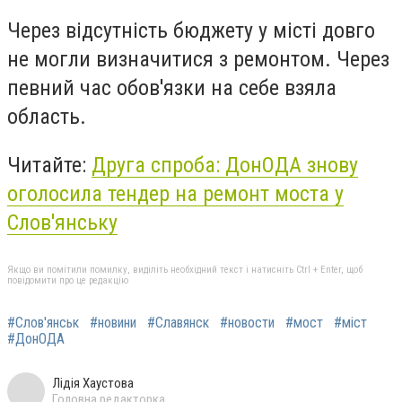
Через відсутність бюджету у місті довго
не могли визначитися з ремонтом. Через
певний час обов'язки на себе взяла
область.
Читайте:
Друга спроба: ДонОДА знову
оголосила тендер на ремонт моста у
Слов'янську
Якщо ви помітили помилку, виділіть необхідний текст і натисніть Ctrl + Enter, щоб
повідомити про це редакцію
#Слов'янськ
#новини
#Славянск
#новости
#мост
#міст
#ДонОДА
Лідія Хаустова
Головна редакторка