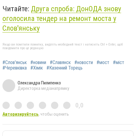
Читайте:
Друга спроба: ДонОДА знову
оголосила тендер на ремонт моста у
Слов'янську
Якщо ви помітили помилку, виділіть необхідний текст і натисніть Ctrl + Enter, щоб
повідомити про це редакцію
#Слов'янськ
#новини
#Славянск
#новости
#мост
#міст
#Черевківка
#Хімік
#Казенний Торець
Олександра Пилипенко
Директорка медіанапрямку
0,0
Авторизируйтесь
, чтобы оценить