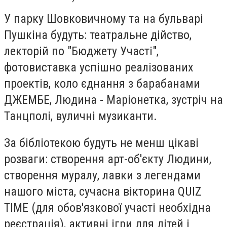
У парку Шовковичному та на бульварі
Пушкіна будуть: театральне дійство,
лекторій по "Бюджету Участі",
фотовиставка успішно реалізованих
проектів, коло єднання з барабанами
ДЖЕМБЕ, Людина - Маріонетка, зустріч на
Танцполі, вуличні музиканти.
За бібліотекою будуть не менш цікаві
розваги: с
творення арт-об'єкту Людини,
с
творення муралу, лавки з легендами
нашого міста, сучасна вікторина QUIZ
TIME (для обов'язкової участі необхідна
реєстрація), активні ігри для дітей і