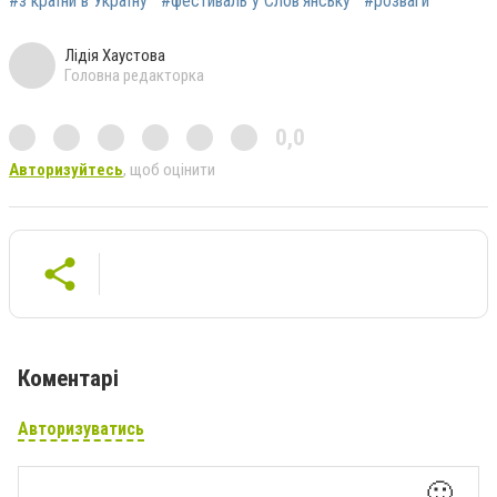
#з країни в Україну
#фестиваль у Слов’янську
#розваги
Лідія Хаустова
Головна редакторка
0,0
Авторизуйтесь
, щоб оцінити
Коментарі
Авторизуватись
🙂