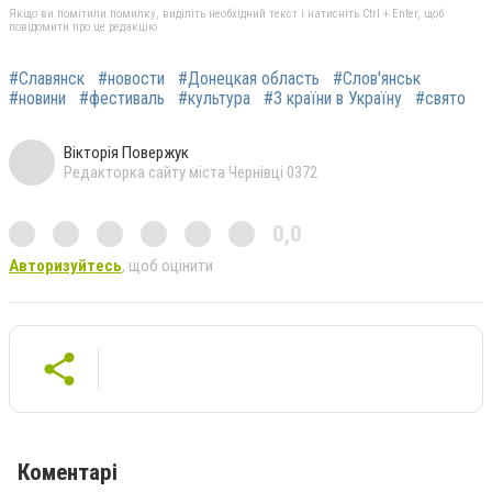
Якщо ви помітили помилку, виділіть необхідний текст і натисніть Ctrl + Enter, щоб
повідомити про це редакцію
#Славянск
#новости
#Донецкая область
#Слов'янськ
#новини
#фестиваль
#культура
#З країни в Україну
#свято
Вікторія Повержук
Редакторка сайту міста Чернівці 0372
0,0
Авторизуйтесь
, щоб оцінити
Коментарі