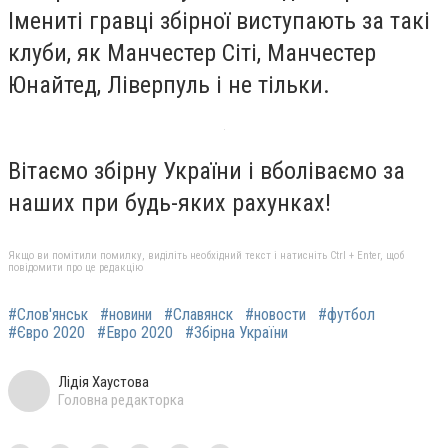
Імениті гравці збірної виступають за такі
клуби, як Манчестер Сіті, Манчестер
Юнайтед, Ліверпуль і не тільки.
Вітаємо збірну України і вболіваємо за
наших при будь-яких рахунках!
Якщо ви помітили помилку, виділіть необхідний текст і натисніть Ctrl + Enter, щоб
повідомити про це редакцію
#Слов'янськ
#новини
#Славянск
#новости
#футбол
#Євро 2020
#Евро 2020
#Збірна України
Лідія Хаустова
Головна редакторка