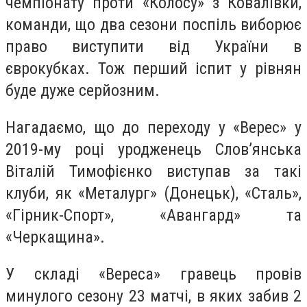
чемпіонату проти «Колосу» з Ковалівки,
команди, що два сезони поспіль виборює
право виступити від України в
єврокубках. Тож перший іспит у рівнян
буде дуже серйозним.
Нагадаємо, що до переходу у «Верес» у
2019-му році уродженець Слов’янська
Віталій Тимофієнко виступав за такі
клуби, як «Металург» (Донецьк), «Сталь»,
«Гірник-Спорт», «Авангард» та
«Черкащина».
У складі «Вереса» гравець провів
минулого сезону 23 матчі, в яких забив 2