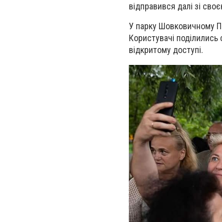
відправився далі зі сво
У парку Шовковичному П
Користувачі поділились с
відкритому доступі.