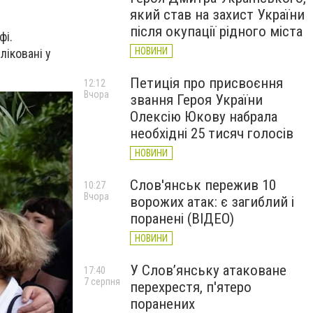
який став на захист України
після окупації рідного міста
фі.
НОВИНИ
ліковані у
Петиція про присвоєння
12:12
Вчора
звання Героя України
Олексію Юкову набрала
необхідні 25 тисяч голосів
НОВИНИ
Слов'янськ пережив 10
10:27
Вчора
ворожих атак: є загиблий і
поранені (ВІДЕО)
НОВИНИ
У Слов’янську атаковане
17:40
7 серпня
перехрестя, п'ятеро
поранених