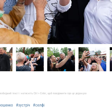
бхідний текст і натисніть Ctrl + Enter, щоб повідомити про це редакцію
рошенко
#зустріч
#селфі