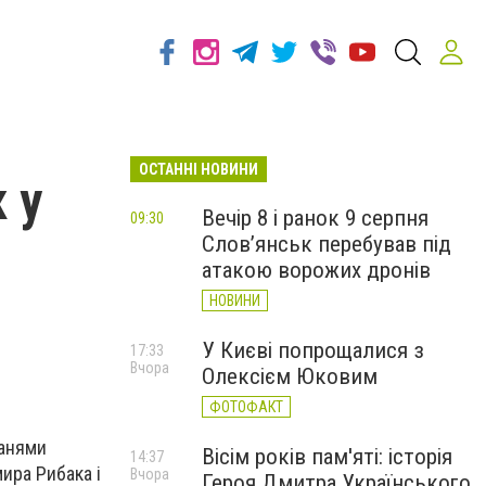
ОСТАННІ НОВИНИ
 у
Вечір 8 і ранок 9 серпня
09:30
Слов’янськ перебував під
атакою ворожих дронів
НОВИНИ
У Києві попрощалися з
17:33
Вчора
Олексієм Юковим
ФОТОФАКТ
канями
Вісім років пам'яті: історія
14:37
ира Рибака і
Вчора
Героя Дмитра Українського,