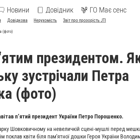
Новини
Довідник
ГО Має сенс
я
Довідкова
Нерухомість
Звіт про прозорість JTI
а (фото)
п‘ятим президентом. Як
ьку зустрічали Петра
а (фото)
завітав п‘ятий президент України Петро Порошенко.
арку Шовковичному на невеличкій сцені-мушлі перед меш
ім поклав квіти біля пам’ятної дошки Героя України Володим