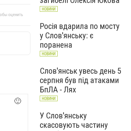
загибелі Олексія Юкова
НОВИНИ
тобы оценить
Росія вдарила по мосту
у Слов'янську: є
поранена
НОВИНИ
Слов'янськ увесь день 5
серпня був під атаками
БпЛА - Лях
НОВИНИ
🙂
У Слов'янську
скасовують частину