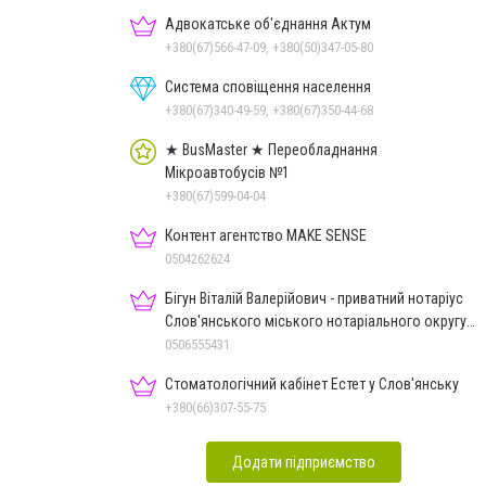
Адвокатське об'єднання Актум
+380(67)566-47-09, +380(50)347-05-80
Система сповіщення населення
+380(67)340-49-59, +380(67)350-44-68
★ BusMaster ★ Переобладнання
Мікроавтобусів №1
+380(67)599-04-04
Контент агентство MAKE SENSE
0504262624
Бігун Віталій Валерійович - приватний нотаріус
Слов'янського міського нотаріального округу
Дон.обл.
0506555431
Стоматологічний кабінет Естет у Слов'янську
+380(66)307-55-75
Додати підприємство