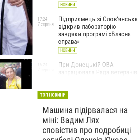
НОВИНИ
Підприємець зі Слов'янська
17:24
7 серпня
відкрив лабораторію
завдяки програмі «Власна
справа»
НОВИНИ
При Донецькій ОВА
16:24
7 серпня
запрацювала Рада ветеранів
війни
НОВИНИ
ТОП НОВИНИ
Машина підірвалася на
міні: Вадим Лях
сповістив про подробиці