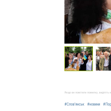
Якщо ви помітили помилку, виділіть нео
#Слов’янськ
#новини
#По