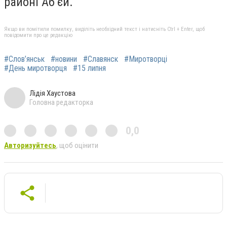
районі Аб’єй.
Якщо ви помітили помилку, виділіть необхідний текст і натисніть Ctrl + Enter, щоб
повідомити про це редакцію
#Слов’янськ
#новини
#Славянск
#Миротворці
#День миротворця
#15 липня
Лідія Хаустова
Головна редакторка
0,0
Авторизуйтесь
, щоб оцінити