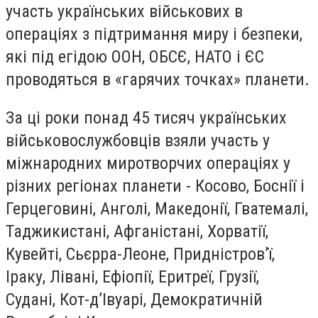
участь українських військових в
операціях з підтримання миру і безпеки,
які під егідою ООН, ОБСЄ, НАТО і ЄС
проводяться в «гарячих точках» планети.
За ці роки понад 45 тисяч українських
військовослужбовців взяли участь у
міжнародних миротворчих операціях у
різних регіонах планети - Косово, Боснії і
Герцеговині, Анголі, Македонії, Гватемалі,
Таджикистані, Афганістані, Хорватії,
Кувейті, Сьєрра-Леоне, Придністров’ї,
Іраку, Лівані, Ефіопії, Еритреї, Грузії,
Судані, Кот-д’Івуарі, Демократичній