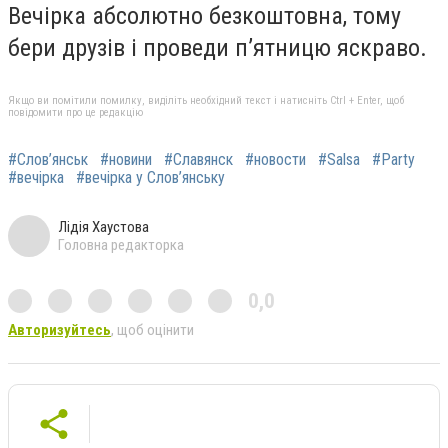
Вечірка абсолютно безкоштовна, тому
бери друзів і проведи п’ятницю яскраво.
Якщо ви помітили помилку, виділіть необхідний текст і натисніть Ctrl + Enter, щоб
повідомити про це редакцію
#Слов’янськ
#новини
#Славянск
#новости
#Salsa
#Party
#вечірка
#вечірка у Слов’янську
Лідія Хаустова
Головна редакторка
0,0
Авторизуйтесь
, щоб оцінити