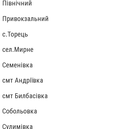
Північний
Привокзальний
с.Торець
сел.Мирне
Семенівка
смт Андріївка
смт Билбасівка
Собольовка
Сулимівка