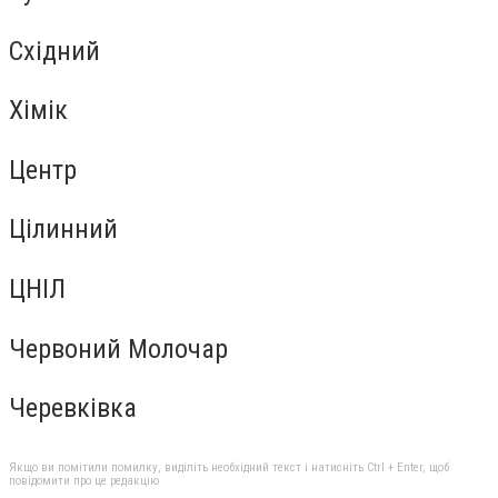
Східний
Хімік
Центр
Цілинний
ЦНІЛ
Червоний Молочар
Черевківка
Якщо ви помітили помилку, виділіть необхідний текст і натисніть Ctrl + Enter, щоб
повідомити про це редакцію