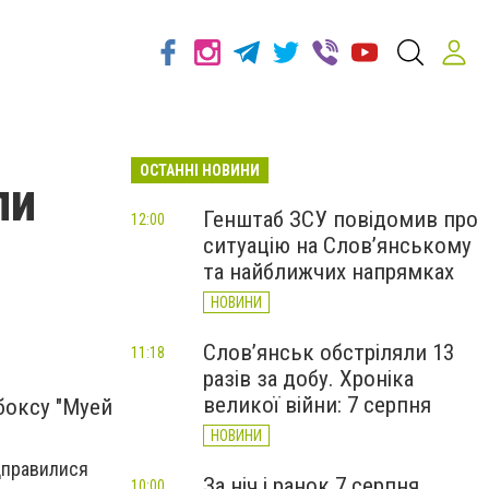
ОСТАННІ НОВИНИ
ли
Генштаб ЗСУ повідомив про
12:00
ситуацію на Слов’янському
та найближчих напрямках
НОВИНИ
Слов’янськ обстріляли 13
11:18
разів за добу. Хроніка
великої війни: 7 серпня
 боксу "Муей
НОВИНИ
дправилися
За ніч і ранок 7 серпня
10:00