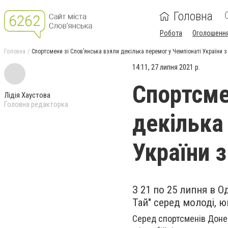
Головна
Робота
Оголошенн
Головна
Спортсмени зі Слов’янська взяли декілька перемог у Чемпіонаті України з
14:11, 27 липня 2021 р.
Спортсме
Лідія Хаустова
Головна редакторка
декілька
України 
З 21 по 25 липня в О
Тай" серед молоді, юн
Серед спортсменів Донеч