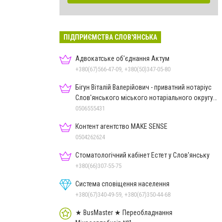
ПІДПРИЄМСТВА СЛОВ'ЯНСЬКА
Адвокатське об'єднання Актум
+380(67)566-47-09, +380(50)347-05-80
Бігун Віталій Валерійович - приватний нотаріус
Слов'янського міського нотаріального округу
Дон.обл.
0506555431
Контент агентство MAKE SENSE
0504262624
Стоматологічний кабінет Естет у Слов'янську
+380(66)307-55-75
Система сповіщення населення
+380(67)340-49-59, +380(67)350-44-68
★ BusMaster ★ Переобладнання