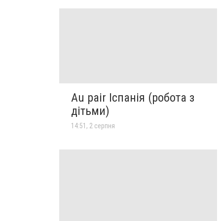
Au pair Іспанія (робота з
дітьми)
14:51, 2 серпня