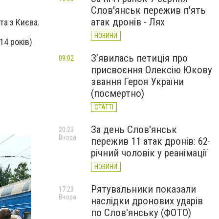
Слов'янськ пережив п'ять
атак дронів - Лях
та з Києва.
НОВИНИ
14 років)
З’явилась петиція про
09:02
присвоєння Олексію Юкову
звання Героя України
(посмертно)
СТАТТІ
За день Слов'янськ
20:23
Вчора
пережив 11 атак дронів: 62-
річний чоловік у реанімації
НОВИНИ
Рятувальники показали
17:23
Вчора
наслідки дронових ударів
по Слов'янську (ФОТО)