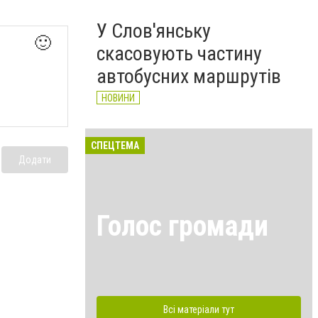
У Слов'янську
🙂
скасовують частину
автобусних маршрутів
НОВИНИ
СПЕЦТЕМА
Додати
Голос громади
Всі матеріали тут