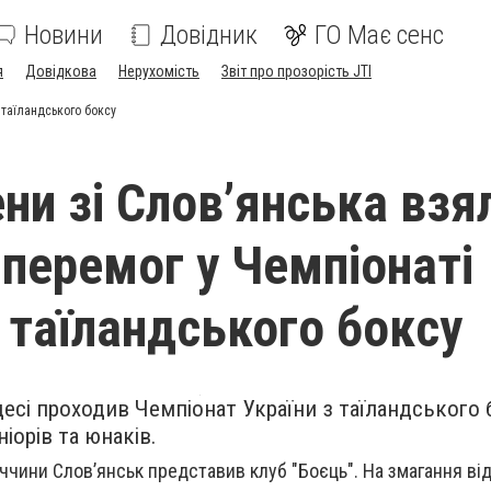
Новини
Довідник
ГО Має сенс
я
Довідкова
Нерухомість
Звіт про прозорість JTI
 таїландського боксу
ни зі Слов’янська взя
 перемог у Чемпіонаті
з таїландського боксу
десі проходив Чемпіонат України з таїландського
іорів та юнаків.
чини Слов’янськ представив клуб "Боєць". На змагання ві