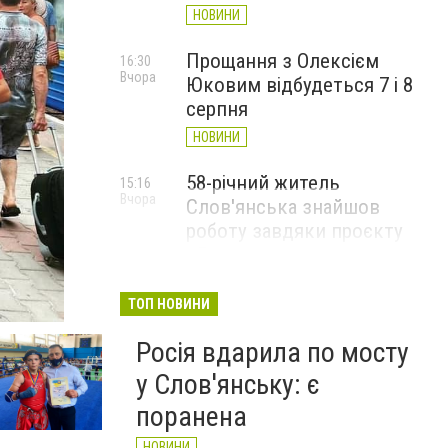
НОВИНИ
Прощання з Олексієм
16:30
Вчора
Юковим відбудеться 7 і 8
серпня
НОВИНИ
58-річний житель
15:16
Вчора
Слов'янська знайшов
роботу завдяки проєкту
«Досвід має значення»
НОВИНИ
ТОП НОВИНИ
Росія вдарила по мосту
у Слов'янську: є
поранена
НОВИНИ