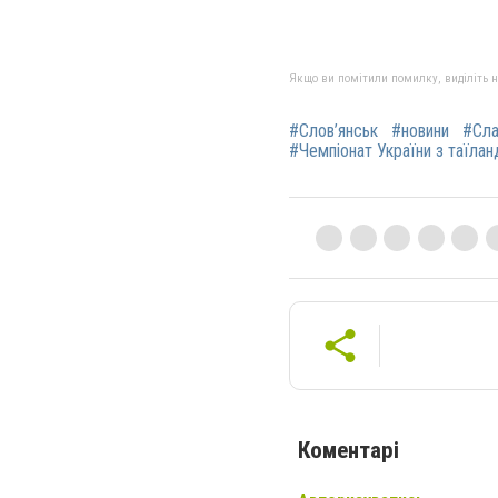
Якщо ви помітили помилку, виділіть нео
#Слов’янськ
#новини
#Сла
#Чемпіонат України з таїла
Коментарі