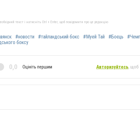
бхідний текст і натисніть Ctrl + Enter, щоб повідомити про це редакцію
вянск
#новости
#тайландський бокс
#Муей Тай
#Боєць
#Чемп
ндського боксу
0,0
Оцініть першим
Авторизуйтесь
, щоб