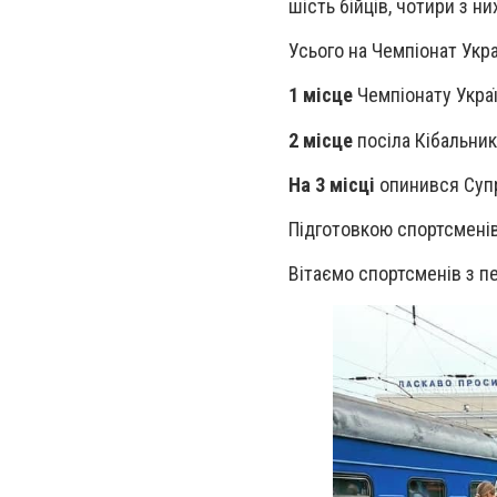
шість бійців, чотири з н
Усього на Чемпіонат Укра
1 місце
Чемпіонату Украї
2 місце
посіла Кібальник 
На 3 місці
опинився Супр
Підготовкою спортсменів
Вітаємо спортсменів з п