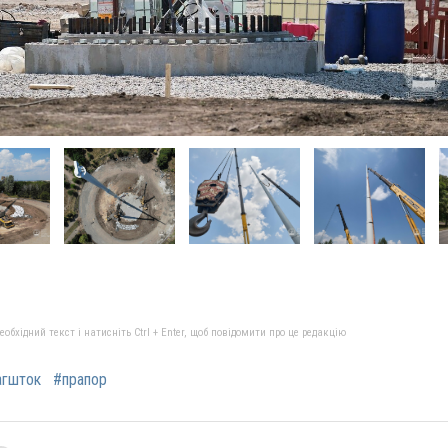
бхідний текст і натисніть Ctrl + Enter, щоб повідомити про це редакцію
агшток
#прапор