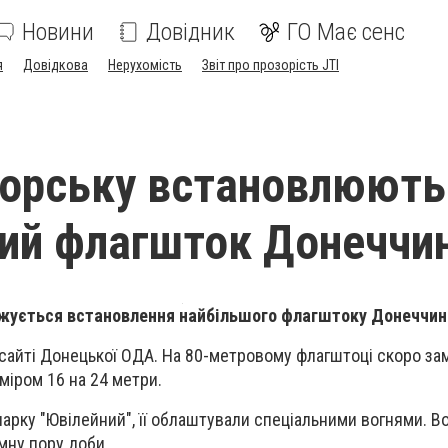
Новини
Довідник
ГО Має сенс
я
Довідкова
Нерухомість
Звіт про прозорість JTI
орську встановлюють
ий флагшток Донеччи
жується встановлення найбільшого флагштоку Донеччин
сайті Донецької ОДА. На 80-метровому флагштоці скоро за
міром 16 на 24 метри.
арку "Ювілейний", її облаштували спеціальними вогнями. В
емну пору доби.