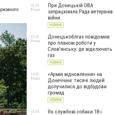
При Донецькій ОВА
16:24
ержавного
Вчора
запрацювала Рада ветеранів
війни
НОВИНИ
Донецькоблгаз повідомив
15:30
Вчора
про планові роботи у
Слов’янську: де відключать
газ
НОВИНИ
«Армія відновлення» на
14:55
Вчора
Донеччині: тисячі людей
долучилися до відбудови
громад
НОВИНИ
Як службові собаки 18-ї
13:34