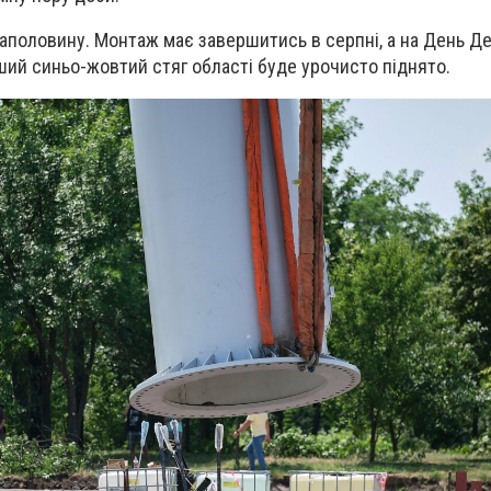
наполовину. Монтаж має завершитись в серпні, а на День Д
ший синьо-жовтий стяг області буде урочисто піднято.