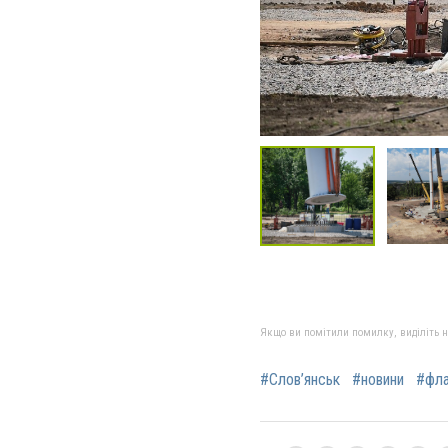
Якщо ви помітили помилку, виділіть нео
#Слов’янськ
#новини
#фл