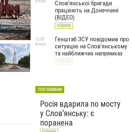
Вчора
Слов'янської бригади
працюють на Донеччині
(ВІДЕО)
НОВИНИ
Генштаб ЗСУ повідомив про
12:00
Вчора
ситуацію на Слов’янському
та найближчих напрямках
НОВИНИ
Слов’янськ обстріляли 13
11:18
Вчора
разів за добу. Хроніка
великої війни: 7 серпня
ТОП НОВИНИ
НОВИНИ
Росія вдарила по мосту
у Слов'янську: є
поранена
НОВИНИ