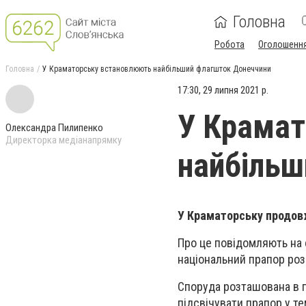
Головна
Робота
Оголошенн
Головна
У Краматорську встановлюють найбільший флагшток Донеччини
17:30, 29 липня 2021 р.
У Крамат
Олександра Пилипенко
Директорка медіанапрямку
найбільш
У Краматорську продов
Про це повідомляють на 
національний прапор роз
Споруда розташована в п
підсвічувати прапор у т