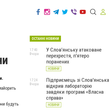
ОСТАННІ НОВИНИ
У Слов’янську атаковане
17:40
Вчора
перехрестя, п'ятеро
ни
поранених
НОВИНИ
и.
Підприємець зі Слов'янська
17:24
Вчора
відкрив лабораторію
майорить
завдяки програмі «Власна
справа»
они будуть
НОВИНИ