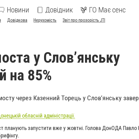
Новини
Довідник
ГО Має сенс
я
Довідкова
Нерухомість
Звіт про прозорість JTI
оста у Слов’янську
й на 85%
мосту через Казенний Торець у Слов’янську завер
онецькій обласній адміністрації.
ст планують запустити вже у жовтні. Голова ДонОДА Павло
брифінгу.