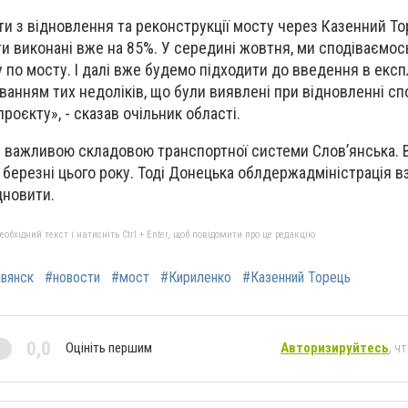
и з відновлення та реконструкції мосту через Казенний То
ти виконані вже на 85%. У середині жовтня, ми сподіваємос
 по мосту. І далі вже будемо підходити до введення в екс
ванням тих недоліків, що були виявлені при відновленні спо
роєкту», - сказав очільник області.
є важливою складовою транспортної системи Слов’янська. В
 березні цього року. Тоді Донецька облдержадміністрація в
дновити.
бхідний текст і натисніть Ctrl + Enter, щоб повідомити про це редакцію
вянск
#новости
#мост
#Кириленко
#Казенний Торець
0,0
Оцініть першим
Авторизируйтесь
, ч