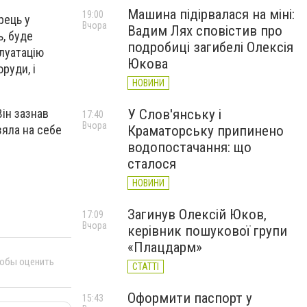
Машина підірвалася на міні:
19:00
рець у
Вчора
Вадим Лях сповістив про
ь, буде
подробиці загибелі Олексія
плуатацію
Юкова
руди, і
НОВИНИ
ін зазнав
У Слов'янську і
17:40
Вчора
зяла на себе
Краматорську припинено
водопостачання: що
сталося
НОВИНИ
Загинув Олексій Юков,
17:09
Вчора
керівник пошукової групи
«Плацдарм»
тобы оценить
СТАТТІ
Оформити паспорт у
15:43