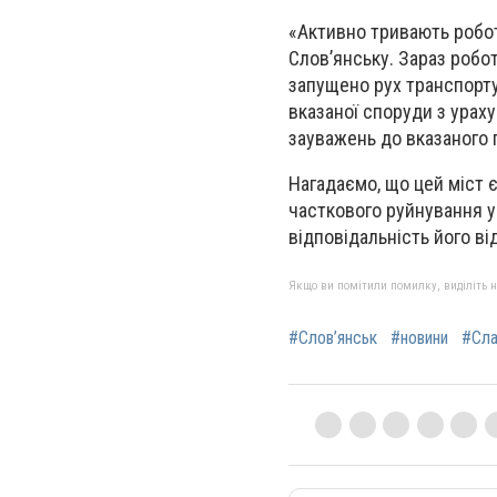
«Активно тривають робот
Слов’янську. Зараз робо
запущено рух транспорту
вказаної споруди з ураху
зауважень до вказаного п
Нагадаємо, що цей міст 
часткового руйнування у
відповідальність його ві
Якщо ви помітили помилку, виділіть нео
#Слов’янськ
#новини
#Сла