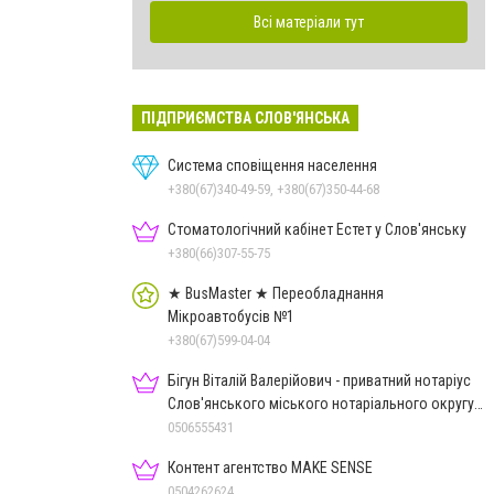
Всі матеріали тут
ПІДПРИЄМСТВА СЛОВ'ЯНСЬКА
Система сповіщення населення
+380(67)340-49-59, +380(67)350-44-68
Стоматологічний кабінет Естет у Слов'янську
+380(66)307-55-75
★ BusMaster ★ Переобладнання
Мікроавтобусів №1
+380(67)599-04-04
Бігун Віталій Валерійович - приватний нотаріус
Слов'янського міського нотаріального округу
Дон.обл.
0506555431
Контент агентство MAKE SENSE
0504262624