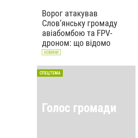
Ворог атакував
Слов’янську громаду
авіабомбою та FPV-
дроном: що відомо
НОВИНИ
СПЕЦТЕМА
Голос громади