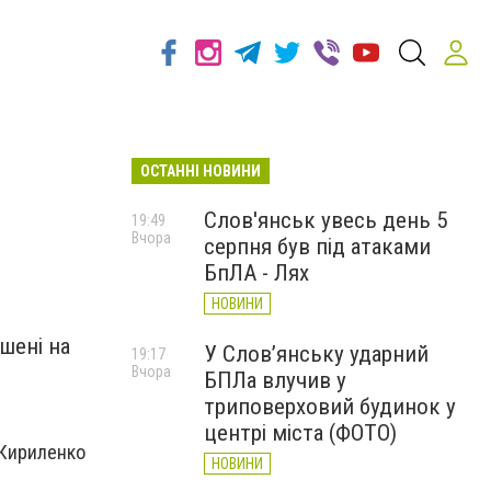
ОСТАННІ НОВИНИ
Слов'янськ увесь день 5
19:49
Вчора
серпня був під атаками
БпЛА - Лях
НОВИНИ
шені на
У Слов’янську ударний
19:17
Вчора
БПЛа влучив у
триповерховий будинок у
центрі міста (ФОТО)
 Кириленко
НОВИНИ