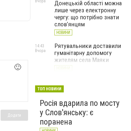
Вчора
Донецькій області можна
лише через електронну
чергу: що потрібно знати
слов’янцям
НОВИНИ
Рятувальники доставили
14:43
Вчора
гуманітарну допомогу
жителям села Маяки
🙂
НОВИНИ
«Я і Донеччина»: стартувала
13:52
Вчора
онлайн-акція до Дня молоді
ТОП НОВИНИ
НОВИНИ
Росія вдарила по мосту
у Слов'янську: є
Додати
поранена
НОВИНИ