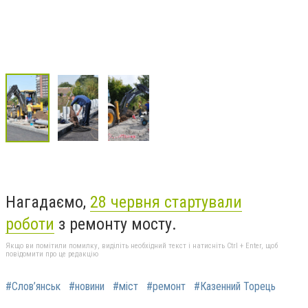
Нагадаємо,
28 червня стартували
роботи
з ремонту мосту.
Якщо ви помітили помилку, виділіть необхідний текст і натисніть Ctrl + Enter, щоб
повідомити про це редакцію
#Слов’янськ
#новини
#міст
#ремонт
#Казенний Торець