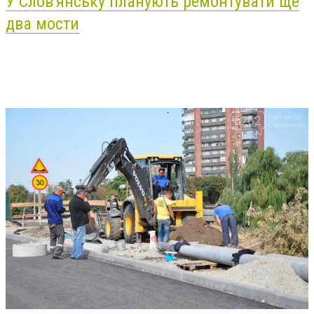
У Слов'янську планують ремонтувати ще
два мости