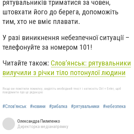
рятувальників триматися за човен,
штовхати його до берега, допоможіть
тим, хто не вміє плавати.
У разі виникнення небезпечної ситуації –
телефонуйте за номером 101!
Читайте також:
Слов’янськ: рятувальники
вилучили з річки тіло потонулої людини
Якщо ви помітили помилку, виділіть необхідний текст і натисніть Ctrl + Enter, щоб
повідомити про це редакцію
#Слов’янськ
#новини
#рибалка
#рятувальники
#небезпека
Олександра Пилипенко
Директорка медіанапрямку