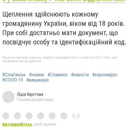
Щеплення здійснюють кожному
громадянину України, віком від 18 років.
При собі достатньо мати документ, що
посвідчує особу та ідентифікаційний код.
Якщо ви помітили помилку, виділіть необхідний текст і натисніть Ctrl + Enter, щоб
повідомити про це редакцію
#Слов’янськ
#новини
#Славянск
#новости
#коронавірус
#COVID-19
#вакцинація
Лідія Хаустова
Головна редакторка
0,0
Авторизуйтесь
, щоб оцінити