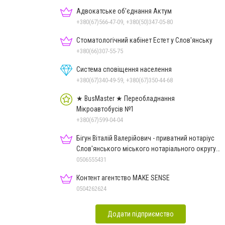
Адвокатське об'єднання Актум
+380(67)566-47-09, +380(50)347-05-80
Стоматологічний кабінет Естет у Слов'янську
+380(66)307-55-75
Система сповіщення населення
+380(67)340-49-59, +380(67)350-44-68
★ BusMaster ★ Переобладнання
Мікроавтобусів №1
+380(67)599-04-04
Бігун Віталій Валерійович - приватний нотаріус
Слов'янського міського нотаріального округу
Дон.обл.
0506555431
Контент агентство MAKE SENSE
0504262624
Додати підприємство