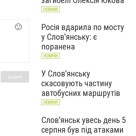
загибелі Олексія Юкова
НОВИНИ
Росія вдарила по мосту
🙂
у Слов'янську: є
поранена
НОВИНИ
У Слов'янську
Додати
скасовують частину
автобусних маршрутів
НОВИНИ
Слов'янськ увесь день 5
серпня був під атаками