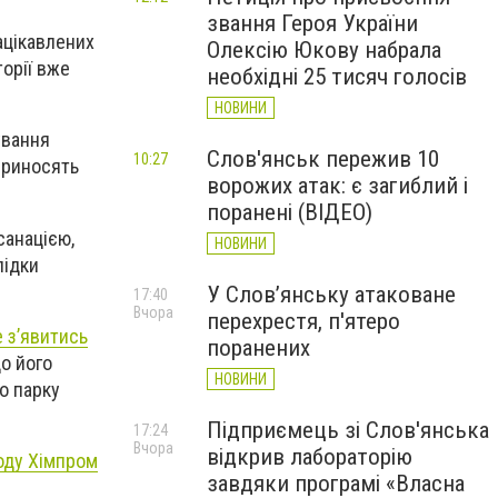
звання Героя України
зацікавлених
Олексію Юкову набрала
торії вже
необхідні 25 тисяч голосів
НОВИНИ
ування
Слов'янськ пережив 10
10:27
приносять
ворожих атак: є загиблий і
поранені (ВІДЕО)
санацією,
НОВИНИ
лідки
У Слов’янську атаковане
17:40
Вчора
перехрестя, п'ятеро
 з’явитись
поранених
о його
НОВИНИ
о парку
Підприємець зі Слов'янська
17:24
Вчора
відкрив лабораторію
воду Хімпром
завдяки програмі «Власна