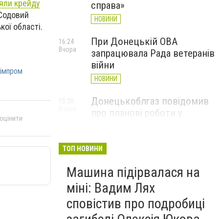
яли крейду
справа»
Содовий
НОВИНИ
ої області.
При Донецькій ОВА
16:24
Вчора
запрацювала Рада ветеранів
війни
імпром
НОВИНИ
Донецькоблгаз повідомив
15:30
Вчора
про планові роботи у
 оцінити
Слов’янську: де відключать
газ
ТОП НОВИНИ
НОВИНИ
Машина підірвалася на
міні: Вадим Лях
сповістив про подробиці