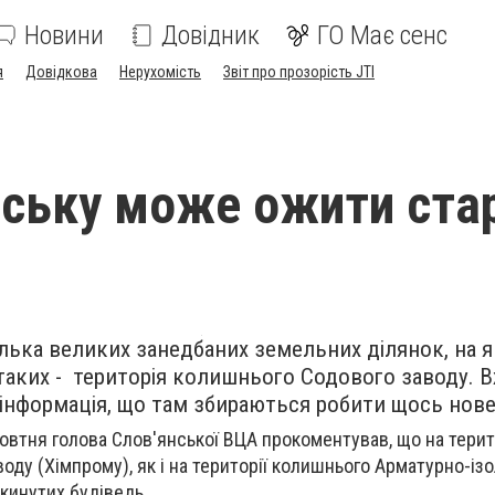
Новини
Довідник
ГО Має сенс
я
Довідкова
Нерухомість
Звіт про прозорість JTI
нську може ожити ста
ілька великих занедбаних земельних ділянок, на я
 таких - територія колишнього Содового заводу. 
інформація, що там збираються робити щось нове
овтня голова Слов'янської ВЦА прокоментував, що на терит
оду (Хімпрому), як і на території колишнього Арматурно-із
акинутих будіведь.