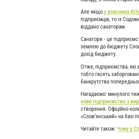
Але якщо
у власника АІЗ
підприємців, то із Содов
віддано санаторам.
Санатори - це підприємст
землею до бюджету Слов'
дохід бюджету.
Отже, підприємства, які 
тобто гасять заборгован
банкрутства попередньо
Нагадаємо: минулого тиж
нове підприємство з ви
створення. Офіційно кол
«Слов’янський» на базі 
Читайте також:
Чому у Сл