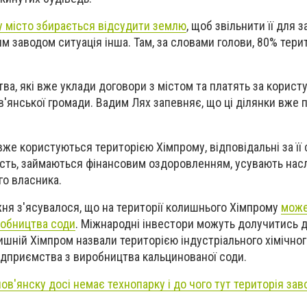
у місто збирається відсудити землю
, щоб звільнити її для 
им заводом ситуація інша. Там, за словами голови, 80% тери
ва, які вже уклади договори з містом та платять за корист
янської громади. Вадим Лях запевняє, що ці ділянки вже 
вже користуються територією Хімпрому, відповідальні за її 
ість, займаються фінансовим оздоровленням, усувають нас
го власника.
ня з'ясувалося, що на території колишнього Хімпрому
може
робництва соди
. М
іжнародні інвестори можуть долучитись д
ишній Хімпром назвали територією індустріального хімічног
підприємства з виробництва кальцинованої соди.
ов'янску досі немає технопарку і до чого тут територія за