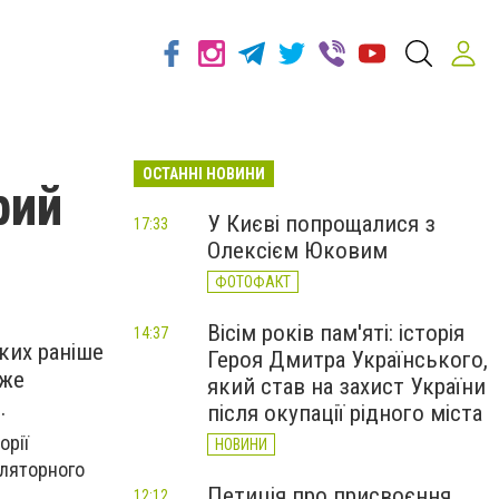
ОСТАННІ НОВИНИ
рий
У Києві попрощалися з
17:33
Олексієм Юковим
ФОТОФАКТ
Вісім років пам'яті: історія
14:37
ких раніше
Героя Дмитра Українського,
Вже
який став на захист України
.
після окупації рідного міста
орії
НОВИНИ
оляторного
Петиція про присвоєння
12:12