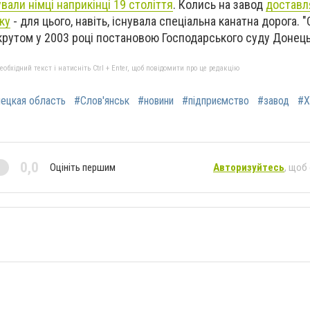
вали німці наприкінці 19 століття
. Колись на завод
доставл
ку
- для цього, навіть, існувала спеціальна канатна дорога.
"
крутом у 2003 році постановою Господарського суду Донецьк
бхідний текст і натисніть Ctrl + Enter, щоб повідомити про це редакцію
ецкая область
#Слов'янськ
#новини
#підприємство
#завод
#Х
0,0
Оцініть першим
Авторизуйтесь
, щоб