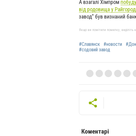
А взагалі Хімпром
побуду
від родовища у Райгород
завод" був визнаний бан
Якщо ви помітили помилку, виділіть нео
#Славянск
#новости
#Дон
#содовий завод
Коментарі