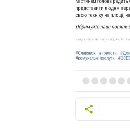
Містянам голова радить 
представити людям перел
свою техніку на площі, на
Обримуйте наші новини 
Якщо ви помітили помилку, виділіть нео
#Славянск
#новости
#Дон
#комунальні послуги
#ОСБ