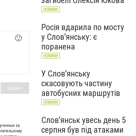
загибелі Олексія Юкова
НОВИНИ
Росія вдарила по мосту
у Слов'янську: є
🙂
поранена
НОВИНИ
У Слов'янську
скасовують частину
Додати
автобусних маршрутів
НОВИНИ
Слов'янськ увесь день 5
лученные за
серпня був під атаками
опительному