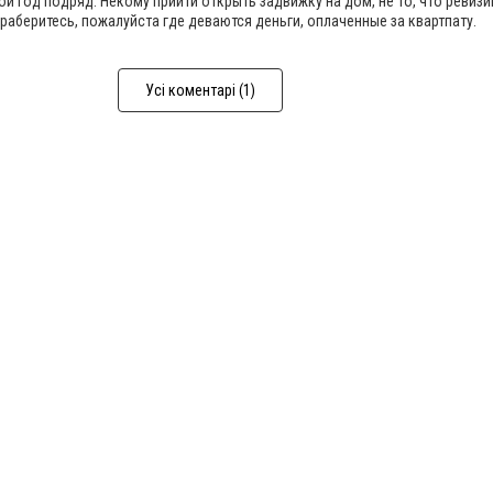
ой год подряд. Некому прийти открыть задвижку на дом, не то, что ревиз
раберитесь, пожалуйста где деваются деньги, оплаченные за квартпату.
Усі коментарі (1)