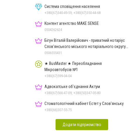
Система сповіщення населення
+380(67)340-49-59, +380(67)350-44-68
Контент агентство MAKE SENSE
0504262624
Бігун Віталій Валерійович - приватний нотаріус
Слов'янського міського нотаріального округу
Дон.обл.
0506555431
★ BusMaster ★ Переобладнання
Мікроавтобусів №1
+380(67)599-04-04
Адвокатське об'єднання Актум
+380(67)566-47-09, +380(50)347-05-80
Стоматологічний кабінет Естет у Слов'янську
+380(66)307-55-75
Додати підприємство