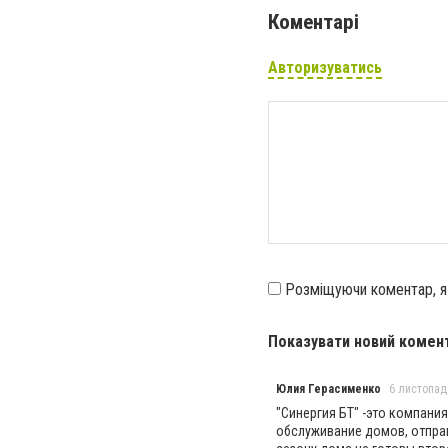
Коментарі
Авторизуватись
Розміщуючи коментар, 
Показувати новий комен
Юлия Герасименко
6 листопада
"Синергия БТ" -это компания
обслуживание домов, отправ