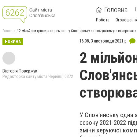
Головна
Робота
Оголошенн
Головна
2 мільйони гривень на ремонт - у Слов'янську заохочуватимуть створювати
16:08, 3 листопада 2021 р.
НОВИНА
2 мільйон
Слов'янс
Вікторія Повержук
Редакторка сайту міста Чернівці 0372
створюв
У Слов'янську одна 
сезону 2021-2022 пі
зміни керуючої комп