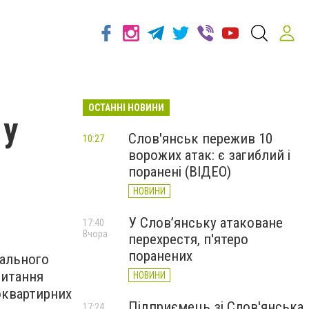
ОСТАННІ НОВИНИ
 у
Слов'янськ пережив 10
10:27
ворожих атак: є загиблий і
поранені (ВІДЕО)
НОВИНИ
У Слов’янську атаковане
17:40
Вчора
перехрестя, п'ятеро
поранених
вального
питання
НОВИНИ
оквартирних
Підприємець зі Слов'янська
17:24