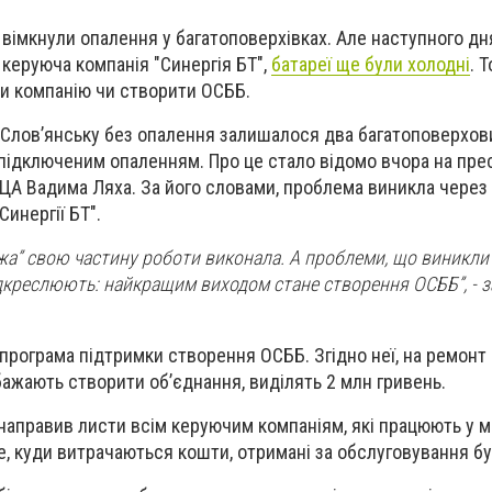
 вімкнули опалення у багатоповерхівках. Але наступного дн
 керуюча компанія "Синергія БТ",
батареї ще були холодні
. 
ти компанію чи створити ОСББ.
 Слов’янську без опалення залишалося два багатоповерхов
 підключеним опаленням. Про це стало відомо вчора на пре
ВЦА Вадима Ляха. За його словами, проблема виникла через
Синергії БТ".
а” свою частину роботи виконала. А проблеми, що виникли
ідкреслюють: найкращим виходом стане створення ОСББ”, - 
 програма підтримки створення ОСББ. Згідно неї, на ремонт
бажають створити об’єднання, виділять 2 млн гривень.
направив листи всім керуючим компаніям, які працюють у мі
е, куди витрачаються кошти, отримані за обслуговування б