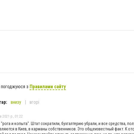
я погоджуюся з
Правилами сайту
тар:
внизу
вгорі
 2021 р., 01:22
 "рога и копыта". Штат сократили, бухгалтерию убрали, и все средства, по
ляются в Киев, в карманы собственников. Это общеизвестный факт. К от