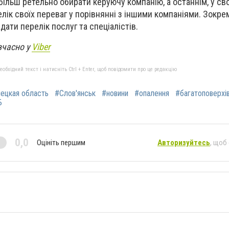
більш ретельно обирати керуючу компанію, а останнім, у сво
ік своїх переваг у порівнянні з іншими компаніями. Зокрем
дати перелік послуг та спеціалістів.
вчасно у
Viber
бхідний текст і натисніть Ctrl + Enter, щоб повідомити про це редакцію
ецкая область
#Слов'янськ
#новини
#опалення
#багатоповерхі
Б
0,0
Оцініть першим
Авторизуйтесь
, щоб