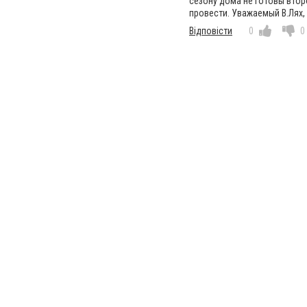
сезону дома не готовы втор
провести. Уважаемый В.Лях, 
Відповісти
0
0