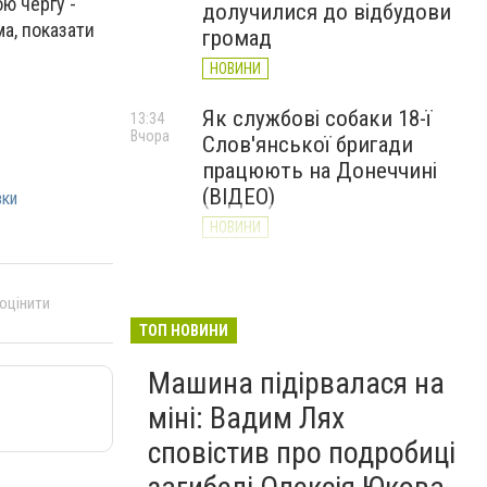
ю чергу -
долучилися до відбудови
а, показати
громад
НОВИНИ
Як службові собаки 18-ї
13:34
Вчора
Слов'янської бригади
працюють на Донеччині
(ВІДЕО)
вки
НОВИНИ
Генштаб ЗСУ повідомив про
12:00
Вчора
ситуацію на Слов’янському
 оцінити
та найближчих напрямках
ТОП НОВИНИ
НОВИНИ
Машина підірвалася на
міні: Вадим Лях
сповістив про подробиці