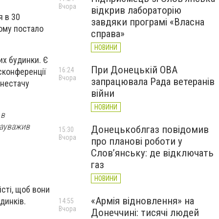
Вчора
відкрив лабораторію
я в 30
завдяки програмі «Власна
Тому постало
справа»
НОВИНИ
их будинки. Є
При Донецькій ОВА
16:24
сконференції
Вчора
запрацювала Рада ветеранів
 нестачу
війни
НОВИНИ
 в
зауважив
Донецькоблгаз повідомив
15:30
Вчора
про планові роботи у
Слов’янську: де відключать
газ
НОВИНИ
сті, щоб вони
«Армія відновлення» на
удинків.
14:55
Вчора
Донеччині: тисячі людей