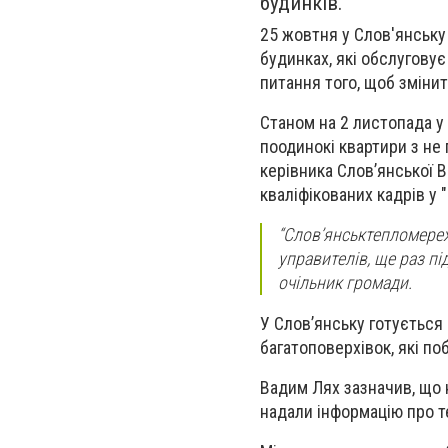
будинків.
25 жовтня у Слов'янську
будинках, які обслуговує
питання того, щоб зміни
Станом на 2 листопада у
поодинокі квартири з не
керівника Слов’янської 
кваліфікованих кадрів у "
“Слов’янськтепломереж
управителів, ще раз п
очільник громади.
У Слов’янську готується
багатоповерхівок, які по
Вадим Лях зазначив, що 
надали інформацію про т