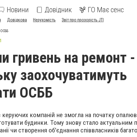
Новини
Довідник
ГО Має сенс
я
Довідкова
Нерухомість
Звіт про прозорість JTI
 ОСББ
1
и гривень на ремонт -
ьку заохочуватимуть
ати ОСББ
з керуючих компаній не змогла на початку опалю
дготувати будинки. Тому знову стало актуальним 
анії чи створення об'єднання співвласників багат