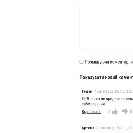
Розміщуючи коментар, 
Показувати новий комен
Гедзь
4 листопада 2021 р., 14:2
ПРЛ тесты не предназначены
заболевания !
Відповісти
0
0
Артема
4 листопада 2021 р., 18