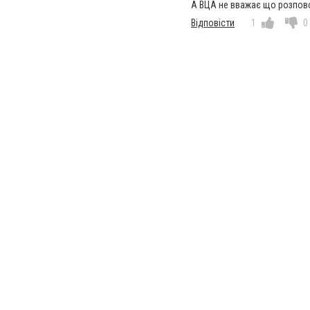
А ВЦА не вважає що розповс
Відповісти
1
0