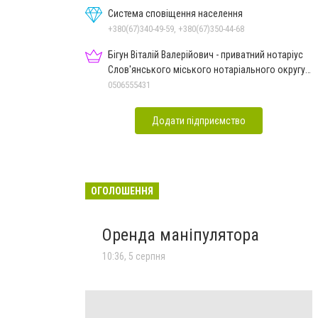
Система сповіщення населення
+380(67)340-49-59, +380(67)350-44-68
Бігун Віталій Валерійович - приватний нотаріус
Слов'янського міського нотаріального округу
Дон.обл.
0506555431
Додати підприємство
ОГОЛОШЕННЯ
Оренда маніпулятора
10:36, 5 серпня