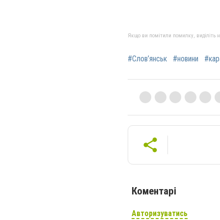
Якщо ви помітили помилку, виділіть нео
#Слов’янськ
#новини
#кар
Коментарі
Авторизуватись