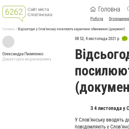
Головна
Робота
Оголошенн
Головна
Відсьогодні у Слов’янську посилюють карантинні обмеження (документ)
08:52, 4 листопада 2021 р.
Відсього
Олександра Пилипенко
Директорка медіанапрямку
посилюют
(докумен
З 4 листопада у
У Слов’янську вводять д
повідомляють у Слов’янсь