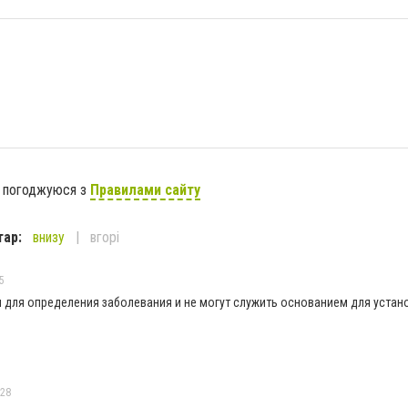
я погоджуюся з
Правилами сайту
тар:
внизу
вгорі
5
 для определения заболевания и не могут служить основанием для устан
:28