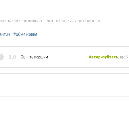
бхідний текст і натисніть Ctrl + Enter, щоб повідомити про це редакцію
антин
#обмеження
0,0
Оцініть першим
Авторизуйтесь
, щоб