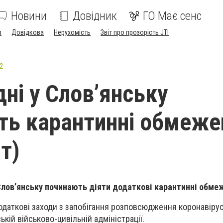
Новини
Довідник
ГО Має сенс
я
Довідкова
Нерухомість
Звіт про прозорість JTI
2
дні у Слов’янську
ь карантинні обмеже
т)
 Слов’янську починають діяти додаткові карантинні обме
одаткові заходи з запобігання розповсюдження коронавірус
кій військово-цивільній адміністрації.