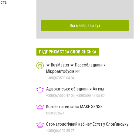
іста
Всі матеріали тут
ПІДПРИЄМСТВА СЛОВ'ЯНСЬКА
★ BusMaster ★ Переобладнання
Мікроавтобусів №1
+380(67)599-04-04
Адвокатське об'єднання Актум
+380(67)566-47-09, +380(50)347-05-80
Контент агентство MAKE SENSE
0504262624
Стоматологічний кабінет Естет у Слов'янську
+380(66)307-55-75