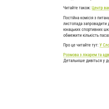
Читайте також:
Центр вак
Постійна комісія з питан
листопада запровадити д
юнацьких спортивних шко
обмежити кількість паса
Про це читайте тут:
У Сл
Розмова з лікарем та ад
Детальніше дивіться у д