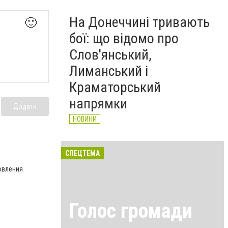
На Донеччині тривають
🙂
бої: що відомо про
Слов'янський,
Лиманський і
Краматорський
напрямки
Додати
НОВИНИ
СПЕЦТЕМА
овления
Голос громади