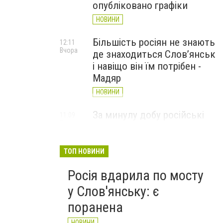
опубліковано графіки
НОВИНИ
Більшість росіян не знають
12:11
Вчора
де знаходиться Слов’янськ
і навіщо він їм потрібен -
Мадяр
НОВИНИ
За минулу добу російські
11:09
Вчора
війська 13 разів атакували
Слов'янськ. Хроніка
великої війни: 6 серпня
ТОП НОВИНИ
НОВИНИ
Росія вдарила по мосту
у Слов'янську: є
поранена
НОВИНИ