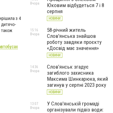
Вчора
Юковим відбудеться 7 і 8
серпня
ирішила з 4
НОВИНИ
 дитячо-
58-річний житель
а також
15:16
Вчора
Слов'янська знайшов
роботу завдяки проєкту
автобусах
«Досвід має значення»
НОВИНИ
Слов’янськ згадує
14:36
Вчора
загиблого захисника
Максима Шинкарюка, який
загинув у серпні 2023 року
НОВИНИ
У Слов'янській громаді
13:07
Вчора
організували підвіз води: