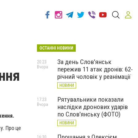
ОСТАННІ НОВИНИ
За день Слов'янськ
20:23
Вчора
пережив 11 атак дронів: 62-
ння
річний чоловік у реанімації
НОВИНИ
Рятувальники показали
17:23
Вчора
наслідки дронових ударів
по Слов'янську (ФОТО)
ження.
НОВИНИ
у. Про це
Прощання з Олексієм
16:30