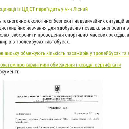
цинації із ЦДЮТ переїздить у м-н Лісний
ь техногенно-екологічної безпеки і надзвичайних ситуацій в
истанційне навчання для здобувачів позашкільної освіти в
лах, заборонити проведення спортивно-масових заходів, 
жирів в тролейбусах і автобусах.
ов'янську обмежують кількість пасажирів у тролейбусах та 
вокатом про карантинні обмеження і ковідні сертифікати
окументі: