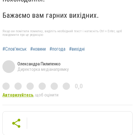
Бажаємо вам гарних вихідних.
Якщо ви помітили помилку, виділіть необхідний текст і натисніть Ctrl + Enter, щоб
повідомити про це редакцію
#Слов’янськ
#новини
#погода
#вихідні
Олександра Пилипенко
Директорка медіанапрямку
0,0
Авторизуйтесь
, щоб оцінити