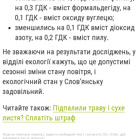
на 0,3 ГДК - вміст формальдегіду, на
0,1 ГДК - вміст оксиду вуглецю;
зменшились на 0,1 ГДК вміст діоксид
азоту, на 0,2 ГДК - вміст пилу.
Не зважаючи на результати досліджень, у
відділі екології кажуть, що це допустимі
сезонні зміни стану повітря, і
екологічний стан у Слов’янську
задовільний.
Читайте також:
Підпалили траву і сухе
листя? Сплатіть штраф
Якщо ви помітили помилку, виділіть необхідний текст і натисніть Ctrl + Enter, щоб
повідомити про це редакцію