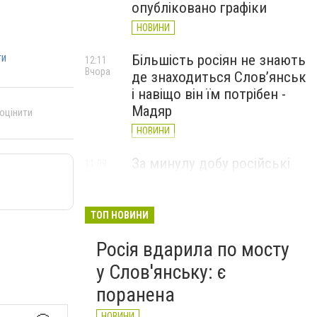
опубліковано графіки
НОВИНИ
ти
Більшість росіян не знають
12:11
Вчора
де знаходиться Слов’янськ
і навіщо він їм потрібен -
Мадяр
 оцінити
НОВИНИ
За минулу добу російські
11:09
Вчора
війська 13 разів атакували
Слов'янськ. Хроніка
великої війни: 6 серпня
ТОП НОВИНИ
НОВИНИ
Росія вдарила по мосту
у Слов'янську: є
поранена
НОВИНИ