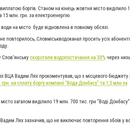
 виплатою боргів. Станом на кінець жовтня місто виділило 1
а 15 млн. грн. за електроенергію.
а води на місто буде відновлена в повному обсязі.
ї не повторилось, Словміськводоканал просить усіх абонент
воду.
у Слов'янську
скоротили водопостачання на 30%
через низь
.
кої ВЦА Вадим Лях прокоментував, що з місцевого бюджету
грн. на сплату боргу компанії "Вода Донбасу" та 1,5 млн за
місто загалом виділило 19 млн. 700 тис. грн "Воді Донбасу"
 Вадим Лях зазначив, що
не виключає повторення збоїв у в