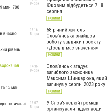
Вчора
Юковим відбудеться 7 і 8
9 млн. 700
серпня
НОВИНИ
58-річний житель
15:16
ів вчасно
Вчора
Слов'янська знайшов
роботу завдяки проєкту
«Досвід має значення»
кий рівень
НОВИНИ
водоканал
Слов’янськ згадує
14:36
Вчора
загиблого захисника
Максима Шинкарюка, який
загинув у серпні 2023 року
 та 15 млн.
НОВИНИ
У Слов'янській громаді
13:07
одопостачанні
Вчора
організували підвіз води: