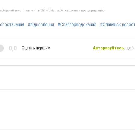
бхідний текст і натисніть Ctrl + Enter, щоб повідомити про це редакцію
опостачання
#відновлення
#Славгорводоканал
#Славянск новос
0,0
Оцініть першим
Авторизуйтесь
, щоб