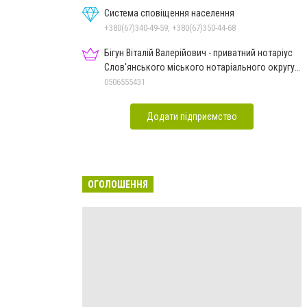
Система сповіщення населення
+380(67)340-49-59, +380(67)350-44-68
Бігун Віталій Валерійович - приватний нотаріус
Слов'янського міського нотаріального округу
Дон.обл.
0506555431
Додати підприємство
ОГОЛОШЕННЯ