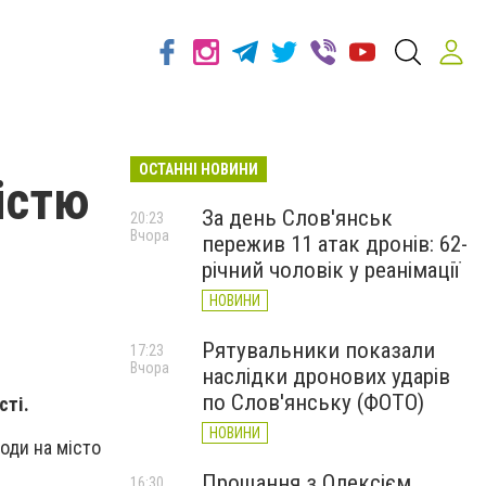
ОСТАННІ НОВИНИ
істю
За день Слов'янськ
20:23
Вчора
пережив 11 атак дронів: 62-
річний чоловік у реанімації
НОВИНИ
Рятувальники показали
17:23
Вчора
наслідки дронових ударів
по Слов'янську (ФОТО)
сті.
НОВИНИ
оди на місто
Прощання з Олексієм
16:30