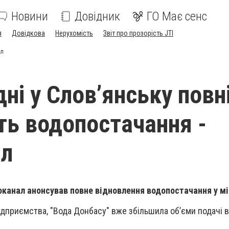
Новини
Довідник
ГО Має сенс
я
Довідкова
Нерухомість
Звіт про прозорість JTI
ал
дні у Слов’янську повн
ть водопостачання -
ал
канал анонсував повне відновлення водопостачання у мі
підприємства, "Вода Донбасу" вже збільшила об’єми подачі в