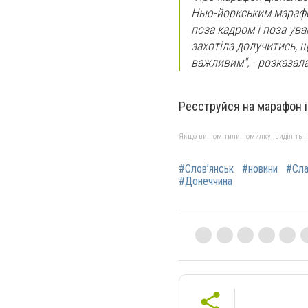
Нью-йоркським марафон
поза кадром і поза ува
захотіла долучитись, щ
важливим", - розказала
Реєструйся на марафон і
Якщо ви помітили помилку, виділіть нео
#Слов’янськ
#новини
#Сла
#Донеччина