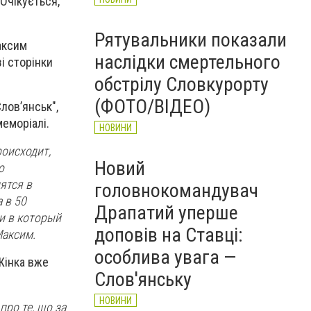
Очікується,
Рятувальники показали
аксим
наслідки смертельного
і сторінки
обстрілу Словкурорту
(ФОТО/ВІДЕО)
лов’янськ",
меморіалі.
НОВИНИ
роисходит,
Новий
о
ятся в
головнокомандувач
 в 50
Драпатий уперше
и в который
доповів на Ставці:
Максим.
особлива увага —
Жінка вже
Слов'янську
НОВИНИ
про те, що за