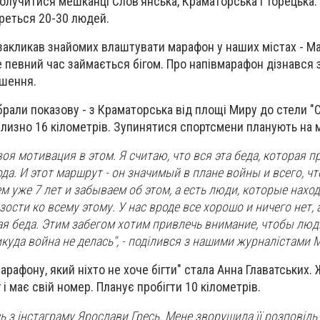
лучитися мешканці Слов’янська, Краматорська і Торецька. 
реться 20-30 людей.
о закликав знайомих влаштувати марафон у наших містах - М
 певний час займається бігом. Про напівмарафон дізнався з
ошення.
рали показову - з Краматорська від площі Миру до стели "С
близно 16 кілометрів. Зупинятися спортсмени планують на 
оя мотивация в этом. Я считаю, что вся эта беда, которая п
да. И этот маршрут - он значимый в плане войны и всего, чт
 уже 7 лет и забываем об этом, а есть люди, которые наход
сти ко всему этому. У нас вроде все хорошо и ничего нет, а
ая беда. Этим забегом хотим привлечь внимание, чтобы люд
икуда война не делась", - поділився з нашими журналістами 
рафону, який ніхто не хоче бігти" стала Анна Главатських. 
 і має свій номер. Планує пробігти 10 кілометрів.
 з інстаграму Ярослави Гресь. Мене зворушила її розповідь 