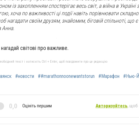
ом із захопленням спостерігає весь світ, а війна в Україні
гою, хоча по важливості ці події навіть порівнювати складно
об нагадати своїм друзям, знайомим, біговій спільноті, що є
 Анна.
 нагадай світові про важливе.
бхідний текст і натисніть Ctrl + Enter, щоб повідомити про це редакцію
вянск
#новости
##marathonnoonewantstorun
#Марафон
#Нью-Й
0,0
Оцініть першим
Авторизуйтесь
, щоб