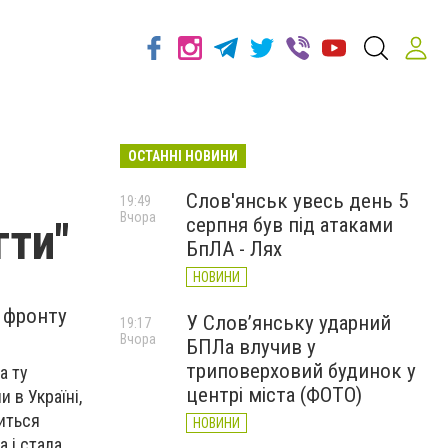
ОСТАННІ НОВИНИ
Слов'янськ увесь день 5
19:49
Вчора
серпня був під атаками
гти"
БпЛА - Лях
НОВИНИ
ї фронту
У Слов’янську ударний
19:17
Вчора
БПЛа влучив у
триповерховий будинок у
а ту
центрі міста (ФОТО)
 в Україні,
иться
НОВИНИ
а і стала