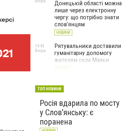
Вчора
Донецькій області можна
лише через електронну
чергу: що потрібно знати
слов’янцям
НОВИНИ
Рятувальники доставили
14:43
Вчора
гуманітарну допомогу
жителям села Маяки
НОВИНИ
«Я і Донеччина»: стартувала
13:52
Вчора
онлайн-акція до Дня молоді
ТОП НОВИНИ
НОВИНИ
Росія вдарила по мосту
у Слов'янську: є
поранена
НОВИНИ