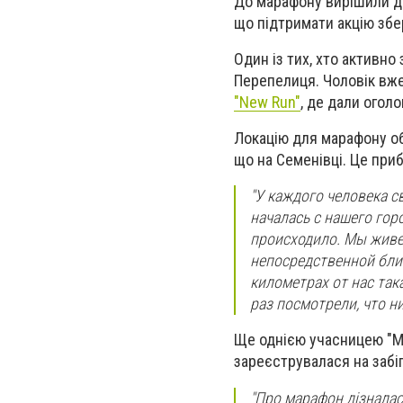
До марафону вирішили до
що підтримати акцію збе
Один із тих, хто активн
Перепелиця. Чоловік вже
"New Run"
, де дали огол
Локацію для марафону об
що на Семенівці. Це при
"У каждого человека св
началась с нашего горо
происходило. Мы живем
непосредственной близо
километрах от нас так
раз посмотрели, что н
Ще однією учасницею "Ма
зареєструвалася на забіг
"Про марафон дізналась