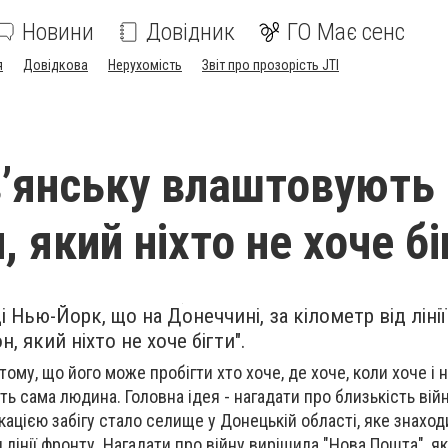
Новини
Довідник
ГО Має сенс
я
Довідкова
Нерухомість
Звіт про прозорість JTI
в’янську влаштовують
 який ніхто не хоче бі
Нью-Йорк, що на Донеччині, за кілометр від ліні
, який ніхто не хоче бігти".
ому, що його може пробігти хто хоче, де хоче, коли хоче і н
ть сама людина. Головна ідея - нагадати про близькість війни
цією забігу стало селище у Донецькій області, яке знаход
 лінії фронту. Нагадати про війну вирішила "Нова Пошта", як