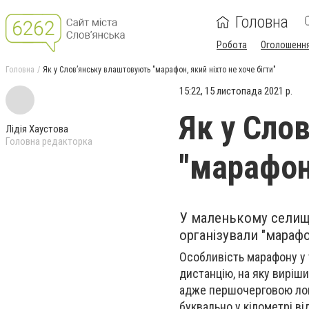
Головна
Робота
Оголошенн
Головна
Як у Слов’янську влаштовують "марафон, який ніхто не хоче бігти"
15:22, 15 листопада 2021 р.
Як у Сло
Лідія Хаустова
Головна редакторка
"марафон,
У маленькому селищі 
організували "марафон
Особливість марафону у т
дистанцію, на яку виріши
адже першочерговою лока
буквально у кілометрі від