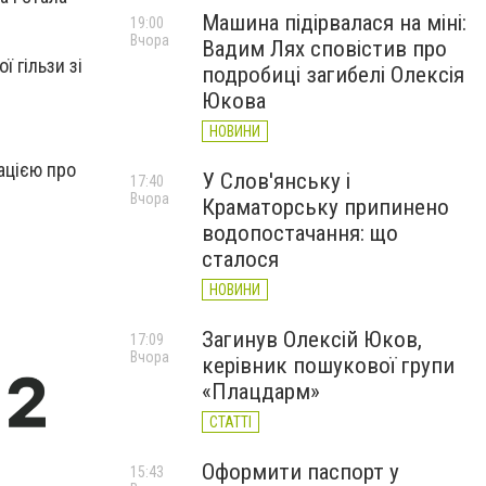
Машина підірвалася на міні:
19:00
Вчора
Вадим Лях сповістив про
ї гільзи зі
подробиці загибелі Олексія
Юкова
НОВИНИ
ацією про
У Слов'янську і
17:40
Вчора
Краматорську припинено
водопостачання: що
сталося
НОВИНИ
Загинув Олексій Юков,
17:09
Вчора
керівник пошукової групи
«Плацдарм»
СТАТТІ
Оформити паспорт у
15:43