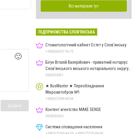
Всі матеріали тут
ПІДПРИЄМСТВА СЛОВ'ЯНСЬКА
Стоматологічний кабінет Естет у Слов'янську
+380(66)307-55-75
🙂
Бігун Віталій Валерійович - приватний нотаріус
Слов'янського міського нотаріального округу
Дон.обл.
0506555431
★ BusMaster ★ Переобладнання
Мікроавтобусів №1
+380(67)599-04-04
Додати
Контент агентство MAKE SENSE
0504262624
Система сповіщення населення
+380(67)340-49-59, +380(67)350-44-68