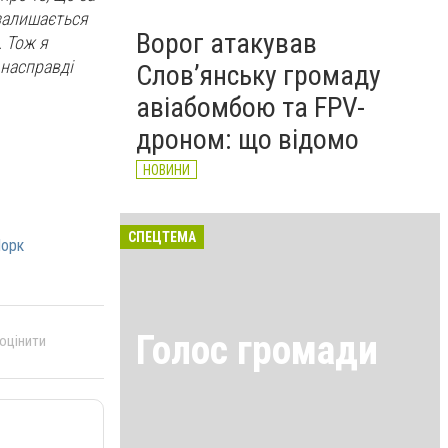
 залишається
Ворог атакував
. Тож я
 насправді
Слов’янську громаду
авіабомбою та FPV-
дроном: що відомо
НОВИНИ
СПЕЦТЕМА
орк
Голос громади
 оцінити