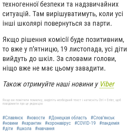
техногенної безпеки та надзвичайних
ситуацій. Там вирішуватимуть, коли усі
інші школярі повернуться за парти.
Якщо рішення комісії буде позитивним,
то вже у п'ятницю, 19 листопада, усі діти
вийдуть до шкіл. За словами голови,
ніщо вже не має цьому завадити.
Також отримуйте наші новини у
Viber
Якщо ви помітили помилку, виділіть необхідний текст і натисніть Ctrl + Enter, щоб
повідомити про це редакцію
#Славянск
#новости
#Донецкая область
#Слов'янськ
#новини
#карантин
#коронавірус
#COVID-19
#пандемія
#діти
#школа
#навчання