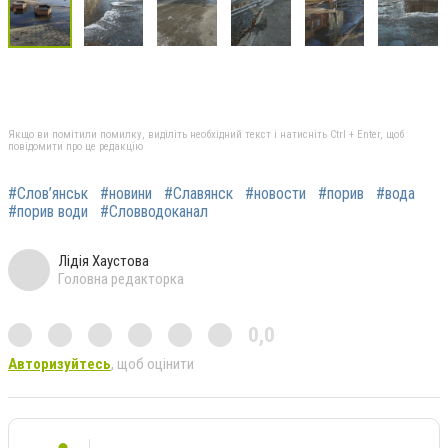
Якщо ви помітили помилку, виділіть необхідний текст і натисніть Ctrl + Enter, щоб
повідомити про це редакцію
#Слов’янськ
#новини
#Славянск
#новости
#порив
#вода
#порив води
#Словводоканал
Лідія Хаустова
Головна редакторка
0,0
Авторизуйтесь
, щоб оцінити