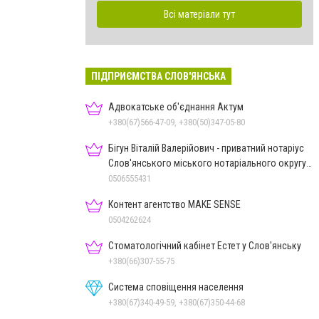
Всі матеріали тут
ПІДПРИЄМСТВА СЛОВ'ЯНСЬКА
Адвокатське об'єднання Актум
+380(67)566-47-09, +380(50)347-05-80
Бігун Віталій Валерійович - приватний нотаріус
Слов'янського міського нотаріального округу
Дон.обл.
0506555431
Контент агентство MAKE SENSE
0504262624
Стоматологічний кабінет Естет у Слов'янську
+380(66)307-55-75
Система сповіщення населення
+380(67)340-49-59, +380(67)350-44-68