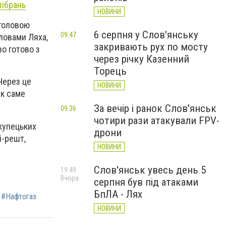
зібрань
НОВИНИ
 головою
6 серпня у Слов'янську
09:47
ловами Ляха,
закривають рух по мосту
во готово з
через річку Казенний
Торець
Через це
НОВИНИ
Як саме
За вечір і ранок Слов'янськ
09:36
чотири рази атакували FPV-
купецьких
дрони
і-решт,
НОВИНИ
Слов'янськ увесь день 5
19:49
Вчора
серпня був під атаками
БпЛА - Лях
#Нафтогаз
НОВИНИ