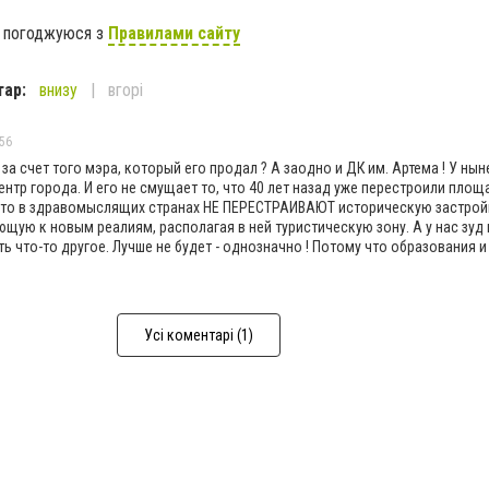
я погоджуюся з
Правилами сайту
тар:
внизу
вгорі
:56
за счет того мэра, который его продал ? А заодно и ДК им. Артема ! У ны
нтр города. И его не смущает то, что 40 лет назад уже перестроили площ
 что в здравомыслящих странах НЕ ПЕРЕСТРАИВАЮТ историческую застройк
ую к новым реалиям, располагая в ней туристическую зону. А у нас зуд 
ь что-то другое. Лучше не будет - однозначно ! Потому что образования 
Усі коментарі (1)