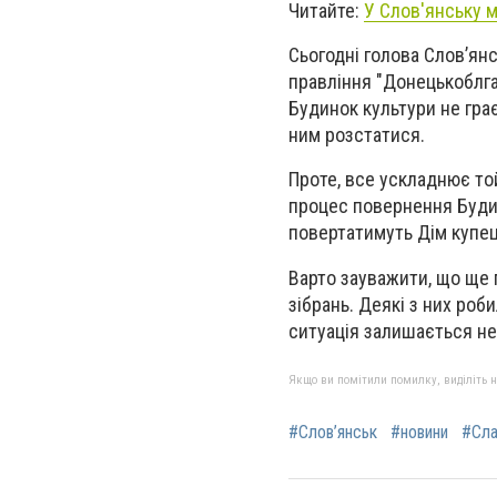
Читайте:
У Слов'янську 
Сьогодні голова Слов’ян
правління "Донецькоблга
Будинок культури не гра
ним розстатися.
Проте, все ускладнює то
процес повернення Будин
повертатимуть Дім купец
Варто зауважити, що ще 
зібрань. Деякі з них ро
ситуація залишається н
Якщо ви помітили помилку, виділіть нео
#Слов’янськ
#новини
#Сла