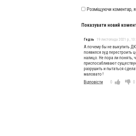
Розміщуючи коментар, 
Показувати новий комен
Гедзь
19 листопада 2021 р., 13
А почему бы не выкупить ДК 
появился зуд перестроить це
налицо. Не пора ли понять,
приспосабливают существующ
разрушить и пытаться сделат
маловато !
Відповісти
0
0