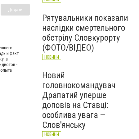
Додати
Рятувальники показали
наслідки смертельного
обстрілу Словкурорту
(ФОТО/ВІДЕО)
нешнего
адь и факт
НОВИНИ
у, а
идиотов -
и опыта
Новий
головнокомандувач
Драпатий уперше
доповів на Ставці:
особлива увага —
Слов'янську
НОВИНИ