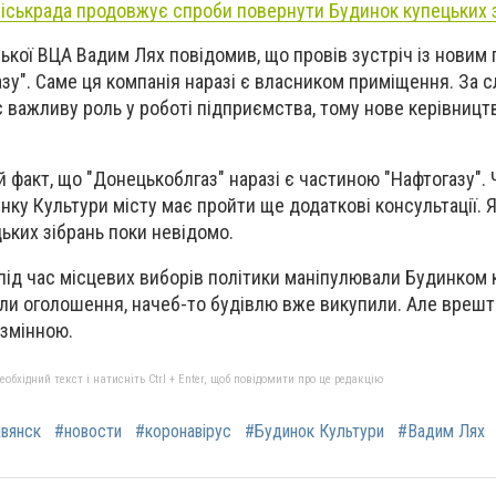
міськрада продовжує спроби повернути Будинок купецьких 
ської ВЦА Вадим Лях повідомив, що провів зустріч із новим
зу". Саме ця компанія наразі є власником приміщення. За с
є важливу роль у роботі підприємства, тому нове керівницт
й факт, що
"Донецькоблгаз" наразі є частиною "Нафтогазу". 
ку Культури місту має пройти ще додаткові консультації. 
ьких зібрань поки невідомо.
під час місцевих виборів політики маніпулювали Будинком 
били оголошення, начеб-то будівлю вже викупили. Але врешт
езмінною.
бхідний текст і натисніть Ctrl + Enter, щоб повідомити про це редакцію
вянск
#новости
#коронавірус
#Будинок Культури
#Вадим Лях