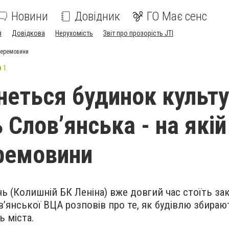
Новини
Довідник
ГО Має сенс
я
Довідкова
Нерухомість
Звіт про прозорість JTI
 перемовини
1
неться будинок культу
 Слов’янська - на якій
еремовини
нь (Колишній БК Леніна) вже довгий час стоїть за
в’янської ВЦА розповів про те, як будівлю збираю
ь міста.