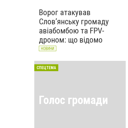
Ворог атакував
Слов’янську громаду
авіабомбою та FPV-
дроном: що відомо
НОВИНИ
СПЕЦТЕМА
Голос громади