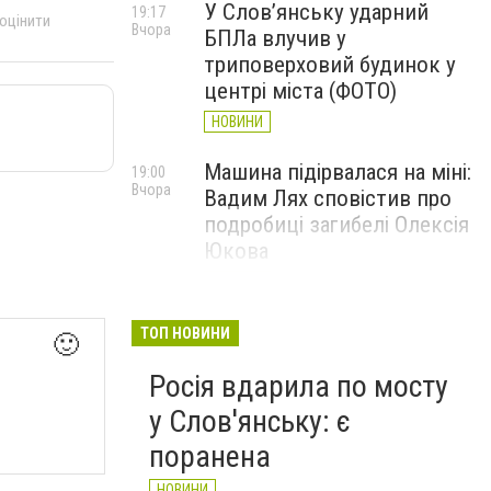
У Слов’янську ударний
19:17
 оцінити
Вчора
БПЛа влучив у
триповерховий будинок у
центрі міста (ФОТО)
НОВИНИ
Машина підірвалася на міні:
19:00
Вчора
Вадим Лях сповістив про
подробиці загибелі Олексія
Юкова
НОВИНИ
У Слов'янську і
17:40
ТОП НОВИНИ
🙂
Вчора
Краматорську припинено
Росія вдарила по мосту
водопостачання: що
сталося
у Слов'янську: є
НОВИНИ
поранена
НОВИНИ