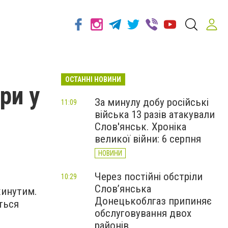
ОСТАННІ НОВИНИ
ри у
За минулу добу російські
11:09
війська 13 разів атакували
Слов'янськ. Хроніка
великої війни: 6 серпня
НОВИНИ
Через постійні обстріли
10:29
Слов’янська
кинутим.
Донецькоблгаз припиняє
ться
обслуговування двох
районів