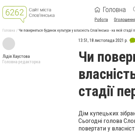
Головна
Робота
Оголошенн
Головна
Чи повернеться будинок культури у власність Слов’янська - на якій стадії
13:51, 18 листопада 2021 р.
Чи повер
Лідія Хаустова
Головна редакторка
власність
стадії п
Дім купецьких зібра
Сьогодні голова Сло
повертати у власніст