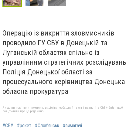
Операцію із викриття зловмисників
проводило ГУ СБУ в Донецькій та
Луганській областях спільно із
управлінням стратегічних розслідувань
Поліція Донецької області за
процесуального керівництва Донецька
обласна прокуратура
Якщо ви помітили помилку, виділіть необхідний текст і натисніть Ctrl + Enter, щоб
повідомити про це редакцію
#СБУ
#рекет
#Слов’янськ
#вимагачі