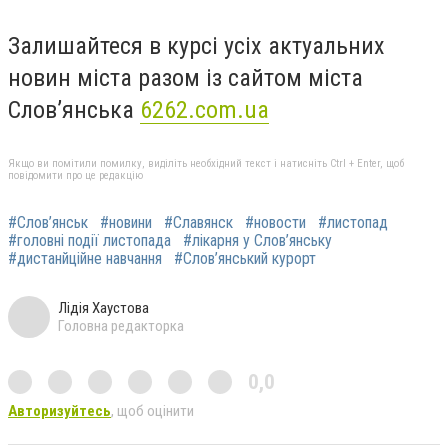
Залишайтеся в курсі усіх актуальних
новин міста разом із сайтом міста
Слов’янська
6262.com.ua
Якщо ви помітили помилку, виділіть необхідний текст і натисніть Ctrl + Enter, щоб
повідомити про це редакцію
#Слов’янськ
#новини
#Славянск
#новости
#листопад
#головні події листопада
#лікарня у Слов’янську
#дистанйційне навчання
#Слов’янський курорт
Лідія Хаустова
Головна редакторка
0,0
Авторизуйтесь
, щоб оцінити