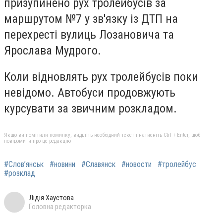
призупинено рух тролейбусів за
маршрутом №7 у зв'язку із ДТП на
перехресті вулиць Лозановича та
Ярослава Мудрого.
Коли відновлять рух тролейбусів поки
невідомо. Автобуси продовжують
курсувати за звичним розкладом.
Якщо ви помітили помилку, виділіть необхідний текст і натисніть Ctrl + Enter, щоб
повідомити про це редакцію
#Слов’янськ
#новини
#Славянск
#новости
#тролейбус
#розклад
Лідія Хаустова
Головна редакторка