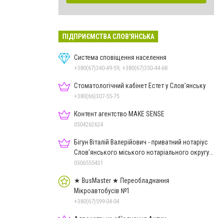
ПІДПРИЄМСТВА СЛОВ'ЯНСЬКА
Система сповіщення населення
+380(67)340-49-59, +380(67)350-44-68
Стоматологічний кабінет Естет у Слов'янську
+380(66)307-55-75
Контент агентство MAKE SENSE
0504262624
Бігун Віталій Валерійович - приватний нотаріус
Слов'янського міського нотаріального округу
Дон.обл.
0506555431
★ BusMaster ★ Переобладнання
Мікроавтобусів №1
+380(67)599-04-04