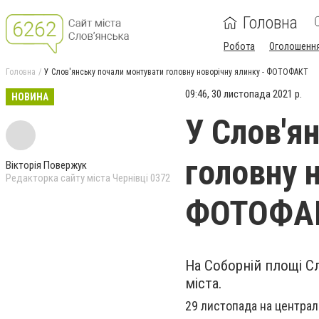
Головна
Робота
Оголошенн
Головна
У Слов'янську почали монтувати головну новорічну ялинку - ФОТОФАКТ
09:46, 30 листопада 2021 р.
НОВИНА
У Слов'я
головну н
Вікторія Повержук
Редакторка сайту міста Чернівці 0372
ФОТОФА
На Соборній площі С
міста.
29 листопада на централ