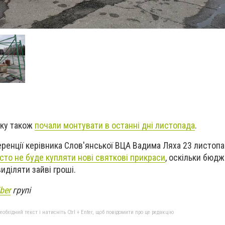
нку також
почали монтувати в останні дні листопада
.
еренції
керівника Слов'янської ВЦА Вадима Ляха
23 листопа
сто не буде купляти нові святкові прикраси
, оскільки
бюдж
иділяти зайві гроші.
ber
групі
бхідний текст і натисніть Ctrl + Enter, щоб повідомити про це редакцію