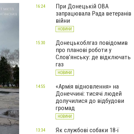
При Донецькій ОВА
16:24
запрацювала Рада ветеранів
війни
НОВИНИ
Донецькоблгаз повідомив
15:30
про планові роботи у
Слов’янську: де відключать
газ
НОВИНИ
«Армія відновлення» на
14:55
Донеччині: тисячі людей
долучилися до відбудови
громад
НОВИНИ
Як службові собаки 18-ї
13:34