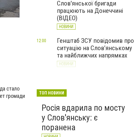
Слов'янської бригади
працюють на Донеччині
(ВІДЕО)
НОВИНИ
Генштаб ЗСУ повідомив про
12:00
ситуацію на Слов’янському
та найближчих напрямках
НОВИНИ
Слов’янськ обстріляли 13
11:18
разів за добу. Хроніка
да стало
великої війни: 7 серпня
ТОП НОВИНИ
ет громади
НОВИНИ
Росія вдарила по мосту
у Слов'янську: є
поранена
НОВИНИ