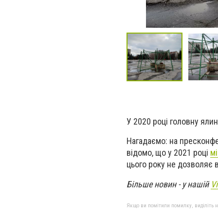
У 2020 році головну яли
Нагадаємо:
на пресконф
відомо, що у 2021 році
мі
цього року не дозволяє в
Більше новин - у нашій
Vi
Якщо ви помітили помилку, виділіть нео