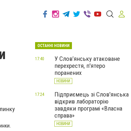
ОСТАННІ НОВИНИ
и
У Слов’янську атаковане
17:40
перехрестя, п'ятеро
поранених
НОВИНИ
Підприємець зі Слов'янська
17:24
відкрив лабораторію
завдяки програмі «Власна
ялинку
справа»
НОВИНИ
инки.