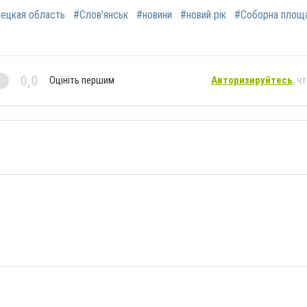
ецкая область
#Слов'янськ
#новини
#новий рік
#Соборна площ
0,0
Оцініть першим
Авторизируйтесь
, ч