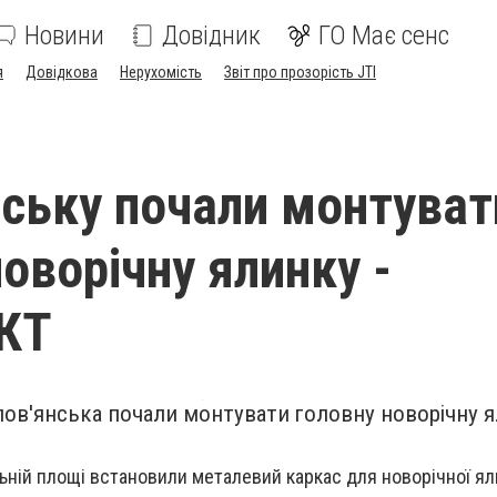
Новини
Довідник
ГО Має сенс
я
Довідкова
Нерухомість
Звіт про прозорість JTI
нську почали монтуват
оворічну ялинку -
КТ
лов'янська почали монтувати головну новорічну 
ьній площі встановили металевий каркас для новорічної ял