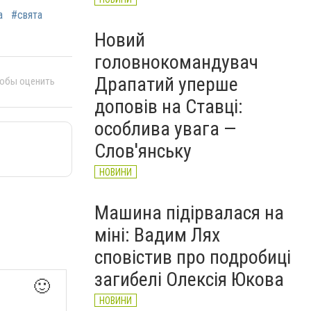
а
#свята
Новий
головнокомандувач
Драпатий уперше
тобы оценить
доповів на Ставці:
особлива увага —
Слов'янську
НОВИНИ
Машина підірвалася на
міні: Вадим Лях
сповістив про подробиці
загибелі Олексія Юкова
🙂
НОВИНИ