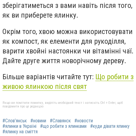
зберігатиметься з вами навіть після того,
як ви приберете ялинку.
Окрім того, хвою можна використовувати
як компост, як елементи для рукоділля,
варити хвойні настоянки чи вітамінні чаї.
Дайте друге життя новорічному дереву.
Більше варіантів читайте тут:
Що робити з
живою ялинкою після свят
Якщо ви помітили помилку, виділіть необхідний текст і натисніть Ctrl + Enter, щоб
повідомити про це редакцію
#Слов’янськ
#новини
#Славянск
#новости
#ялинки в Україні
#що робити з ялинками
#куди дівати ялинку
#ялинку на сміття