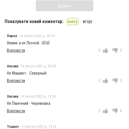
Додати
Показувати новий коментар:
внизу
вгорі
Павел
14 лютого 2022 р., 09:19
Химик а не Лесной...🤣🤣
Відповісти
0
0
Оксана
14 лютого 2022 р., 09:28
Не Машмет... Северный
Відповісти
0
0
Оксана
14 лютого 2022 р., 13:26
Не Північний - Черевківка
Відповісти
0
0
Тошнот
14 лютого 2022 р., 14:55