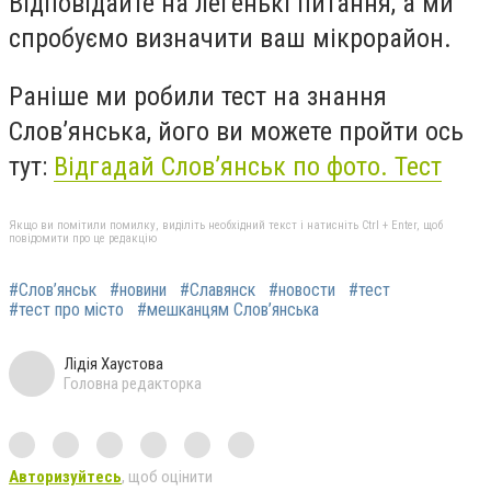
Відповідайте на легенькі питання, а ми
спробуємо визначити ваш мікрорайон.
Раніше ми робили тест на знання
Слов’янська, його ви можете пройти ось
тут:
Відгадай Слов’янськ по фото. Тест
Якщо ви помітили помилку, виділіть необхідний текст і натисніть Ctrl + Enter, щоб
повідомити про це редакцію
#Слов’янськ
#новини
#Славянск
#новости
#тест
#тест про місто
#мешканцям Слов’янська
Лідія Хаустова
Головна редакторка
Авторизуйтесь
, щоб оцінити