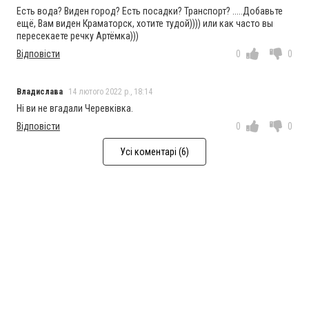
Есть вода? Виден город? Есть посадки? Транспорт? .....Добавьте
ещё, Вам виден Краматорск, хотите тудой)))) или как часто вы
пересекаете речку Артёмка)))
Відповісти
0
0
Владислава
14 лютого 2022 р., 18:14
Ні ви не вгадали Черевківка.
Відповісти
0
0
Усі коментарі (6)