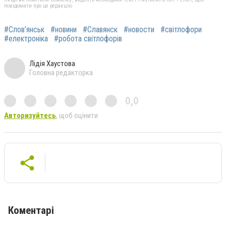
повідомити про це редакцію
#Слов’янськ
#новини
#Славянск
#новости
#світлофори
#електроніка
#робота світлофорів
Лідія Хаустова
Головна редакторка
0,0
Авторизуйтесь
, щоб оцінити
Коментарі