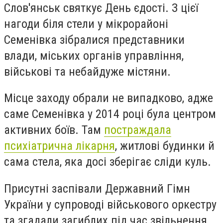
Слов'янськ святкує День єдості. З цієї
нагоди біля стели у мікрорайоні
Семенівка зібралися представники
влади, міських органів управління,
військові та небайдуже містяни.
Місце заходу обрали не випадково, адже
саме Семенівка у 2014 році була центром
активних боїв. Там
постраждала
психіатрична лікарня
, житлові будинки й
сама стела, яка досі зберігає сліди куль.
Присутні заспівали Державний Гімн
України у супроводі військового оркестру
та згадали загиблих під час звільнення