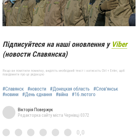
Підписуйтеся на наші оновлення у
Viber
(новости Славянска)
Якщо ви помітили помилку, виділіть необхідний текст і натисніть Ctrl + Enter, щоб
повідомити про це редакцію
#Славянск
#новости
#Донецкая область
#Слов'янськ
#новини
#День єднання
#війна
#16 лютого
Вікторія Повержук
Редакторка сайту міста Чернівці 0372
0,0