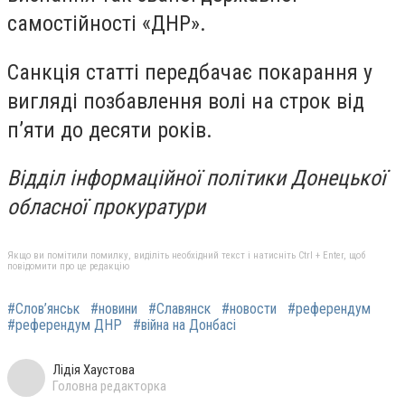
самостійності «ДНР».
Санкція статті передбачає покарання у
вигляді позбавлення волі на строк від
п’яти до десяти років.
Відділ інформаційної політики Донецької
обласної прокуратури
Якщо ви помітили помилку, виділіть необхідний текст і натисніть Ctrl + Enter, щоб
повідомити про це редакцію
#Слов’янськ
#новини
#Славянск
#новости
#референдум
#референдум ДНР
#війна на Донбасі
Лідія Хаустова
Головна редакторка