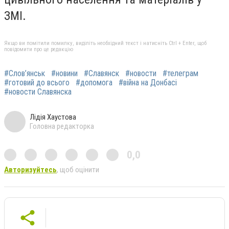
ЗМІ.
Якщо ви помітили помилку, виділіть необхідний текст і натисніть Ctrl + Enter, щоб
повідомити про це редакцію
#Слов’янськ
#новини
#Славянск
#новости
#телеграм
#готовий до всього
#допомога
#війна на Донбасі
#новости Славянска
Лідія Хаустова
Головна редакторка
0,0
Авторизуйтесь
, щоб оцінити